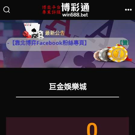
-【靠北博弈Facebook粉絲專頁】
【贊助廣告】
巨金娛樂城
0