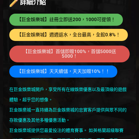
詳細介紹
【巨金娛樂城】註冊立即送200，1000可提領！
【巨金娛樂城】週週返水，全台最高，全館0.8%！
【巨金娛樂城】
首儲即贈100
%，首儲5000送
5000！
【巨金娛樂城】天天續儲，天天加贈10%！！
在巨金娛樂城開戶，享受所有在線娛樂優惠以及最頂級的遊戲
體驗，超乎您的想像。
巨金娛樂城一直持續為巨金娛樂城的忠實客戶提供與眾不同的
存款優惠及其他多種優惠活動。
巨金
娛樂城提供您最愛投注的體育賽事。 如英格蘭超級聯賽