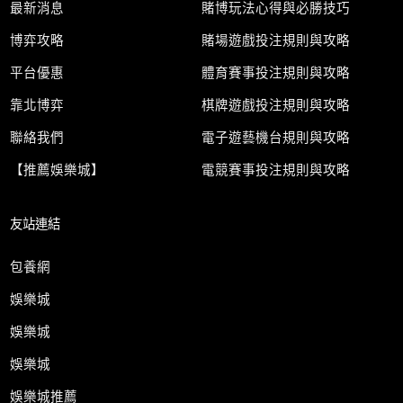
最新消息
賭博玩法心得與必勝技巧
博弈攻略
賭場遊戲投注規則與攻略
平台優惠
體育賽事投注規則與攻略
靠北博弈
棋牌遊戲投注規則與攻略
聯絡我們
電子遊藝機台規則與攻略
【推薦娛樂城】
電競賽事投注規則與攻略
友站連結
包養網
娛樂城
娛樂城
娛樂城
娛樂城推薦