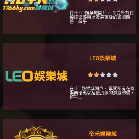
在HOYA娛樂城開戶， 享受所有在
線娛樂優惠以及最頂級的遊戲體
驗，超乎....
LEO娛樂城





在LEO娛樂城開戶， 享受所有在線
娛樂優惠以及最頂級的遊戲體驗，
超乎....
帝禾娛樂城