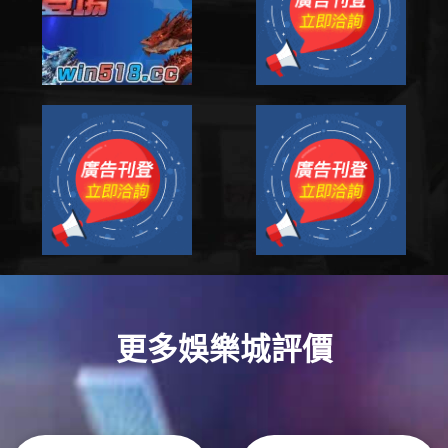
更多娛樂城評價