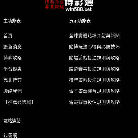
主功能表
頁尾功能表
首頁
全球實體賭場介紹與新聞
最新消息
賭博玩法心得與必勝技巧
博弈攻略
賭場遊戲投注規則與攻略
平台優惠
體育賽事投注規則與攻略
靠北博弈
棋牌遊戲投注規則與攻略
聯絡我們
電子遊藝機台規則與攻略
【推薦娛樂城】
電競賽事投注規則與攻略
友站連結
包養網