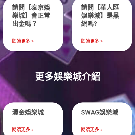
請問【泰京娛
請問【華人匯
樂城】會正常
娛樂城】是黑
出金嗎？
網嗎?
閱讀更多 »
閱讀更多 »
更多娛樂城介紹
渥金娛樂城
SWAG娛樂城
閱讀更多 »
閱讀更多 »