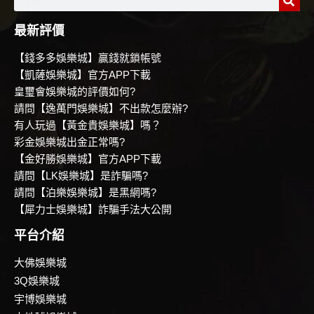
最新評價
【錢多多娛樂城】贏錢就鎖帳號
【凱薩娛樂城】官方APP下載
皇璽會娛樂城的評價如何?
請問【逸萬門娛樂城】不出款怎麼辦?
有人玩過【黃金貴娛樂城】嗎？
彩金娛樂城出金正常嗎?
【金好勝娛樂城】官方APP下載
請問【LK娛樂城】是詐騙嗎?
請問【泊樂娛樂城】是黑網嗎?
【犀力士娛樂城】詐騙手法大公開
平台介紹
大佛娛樂城
3Q娛樂城
宇博娛樂城