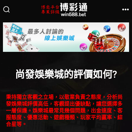
尚發娛樂城的評價如何?
秉持獨立客觀之立場，以敬業負責之態度，分析尚
發
娛樂城評價高低，客觀提出優缺點，讓您選擇多
一層保護。娛樂城最常見幾個問題，出金速度、客
服態度、優惠活動、遊戲種類、玩家平均贏率、綜
合星等。