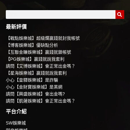
最新評價
【戰點娛樂城】超級爛贏錢就封我帳號
【博客娛樂城】優缺點分析
【互聯金賺娛樂城】贏錢就鎖帳號
【PG娛樂城】贏錢就說我套利
請問【艾博娛樂城】會正常出金嗎？
【星海娛樂城】贏錢就說我套利
小心【皇驛娛樂城】是詐騙
小心【金財寶娛樂城】是黑網
請問【興盛娛樂城】會出金嗎?
請問【凱薩娛樂城】會正常出金嗎？
平台介紹
SW娛樂城