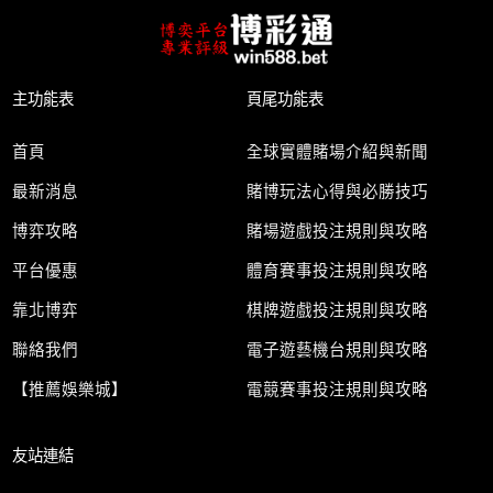
主功能表
頁尾功能表
首頁
全球實體賭場介紹與新聞
最新消息
賭博玩法心得與必勝技巧
博弈攻略
賭場遊戲投注規則與攻略
平台優惠
體育賽事投注規則與攻略
靠北博弈
棋牌遊戲投注規則與攻略
聯絡我們
電子遊藝機台規則與攻略
【推薦娛樂城】
電競賽事投注規則與攻略
友站連結