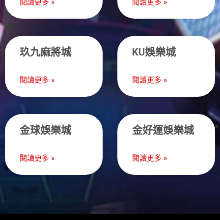
閱讀更多 »
閱讀更多 »
玖九麻將​城
KU娛樂城
閱讀更多 »
閱讀更多 »
金球娛樂城
金好運娛樂城
閱讀更多 »
閱讀更多 »