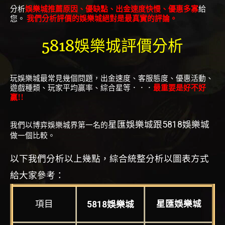
分析
娛樂城推薦原因、優缺點、出金速度快慢、優惠多寡
給
您。
我們分析評價的娛樂城絕對是最真實的評論。
5818娛樂城
評價分析
玩娛樂城最常見幾個問題，出金速度、客服態度、優惠活動、
遊戲種類、玩家平均贏率、綜合星等．．．
最重要是好不好
贏!!
星匯娛樂城
跟5818
娛樂城
我們以博弈娛樂城界第一名的
做一個比較。
以下我們分析以上幾點，綜合統整分析以圖表方式
給大家參考：
項目
星匯娛樂城
5818
娛樂城