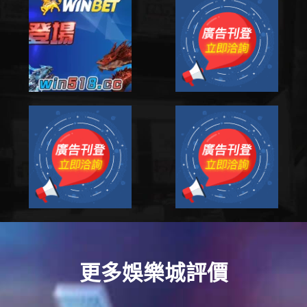
更多娛樂城評價