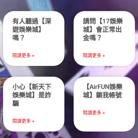
有人聽過【深
請問【17娛樂
遊娛樂城】
城】會正常出
嗎？
金嗎？
閱讀更多 »
閱讀更多 »
小心【新天下
【AirFUN娛樂
娛樂城】是詐
城】鎖我帳號
騙
閱讀更多 »
閱讀更多 »