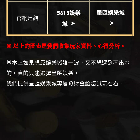
星匯娛樂城
5818
娛樂
官網連結
➤
➤
城
※ 以上的圖表是我們收集玩家資料、心得分析。
基本上如果想靠娛樂城賺一波，又不想遇到不出金
的，真的只能選擇星匯娛樂。
我們提供
星匯娛樂城
專屬發財金給您試玩看看。