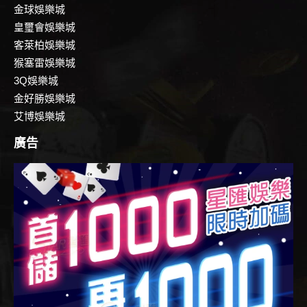
金球娛樂城
皇璽會娛樂城
客萊柏娛樂城
猴塞雷娛樂城
3Q娛樂城
金好勝娛樂城
艾博娛樂城
廣告