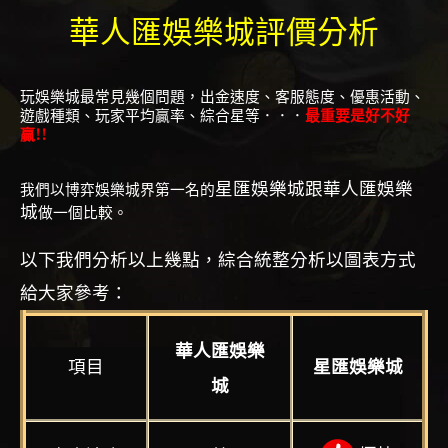
華人匯娛樂城
評價分析
玩娛樂城最常見幾個問題，出金速度、客服態度、優惠活動、
遊戲種類、玩家平均贏率、綜合星等．．．
最重要是好不好
贏!!
星匯娛樂城
跟華人匯
娛樂
我們以博弈娛樂城界第一名的
城
做一個比較。
以下我們分析以上幾點，綜合統整分析以圖表方式
給大家參考：
華人匯
娛樂
項目
星匯娛樂城
城