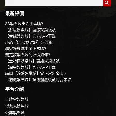
最新評價
3A娛樂城出金正常嗎?
【好贏娛樂城】贏錢就鎖帳號
【金鼎娛樂城】官方APP下載
小心【CEO娛樂城】是詐騙
贏家娛樂城出金正常嗎?
義定發娛樂城的評價如何?
【金特爾娛樂城】贏錢就鎖帳號
【淘金娛樂城】官方APP下載
請問【鴻盛娛樂城】會正常出金嗎？
【豹贏娛樂城】超級爛贏錢就封我帳號
平台介紹
王牌會娛樂城
博九來娛樂城
公弈娛樂城