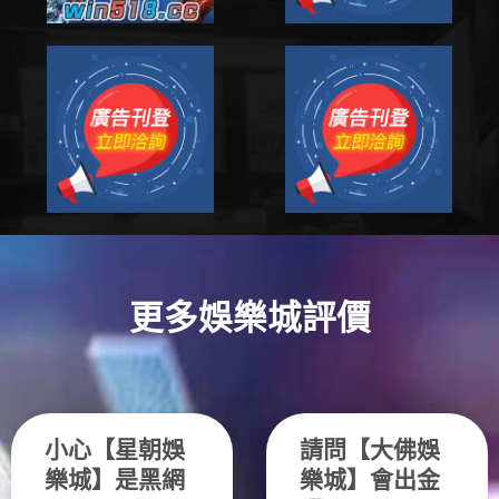
更多娛樂城評價
小心【星朝娛
請問【大佛娛
樂城】是黑網
樂城】會出金