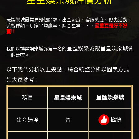
玩娛樂城最常見幾個問題，出金速度、客服態度、優惠活動、
遊戲種類、玩家平均贏率、綜合星等．．．
最重要是好不好
贏!!
星匯娛樂城
跟星皇
娛樂城
我們以博弈娛樂城界第一名的
做
一個比較。
以下我們分析以上幾點，綜合統整分析以圖表方式
給大家參考：
項目
星匯娛樂城
星皇
娛樂城
極快
出金速度
普