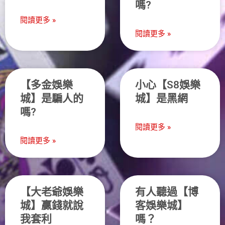
嗎?
閱讀更多 »
閱讀更多 »
【多金娛樂
小心【S8娛樂
城】是騙人的
城】是黑網
嗎?
閱讀更多 »
閱讀更多 »
【大老爺娛樂
有人聽過【博
城】贏錢就說
客娛樂城】
我套利
嗎？