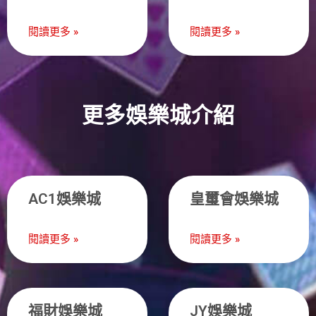
閱讀更多 »
閱讀更多 »
更多娛樂城介紹
AC1娛樂城
皇璽會娛樂城
閱讀更多 »
閱讀更多 »
福財娛樂城
JY娛樂城