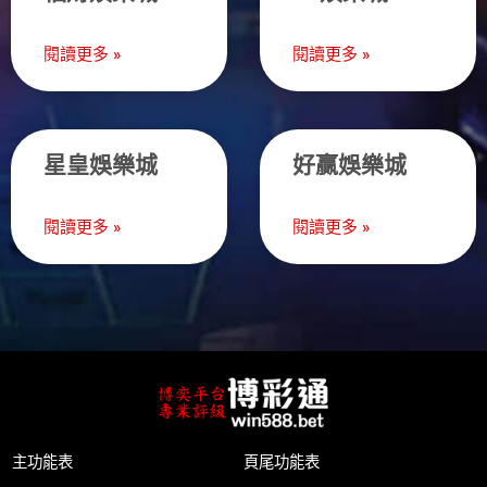
閱讀更多 »
閱讀更多 »
星皇娛樂城
好贏娛樂城
閱讀更多 »
閱讀更多 »
主功能表
頁尾功能表