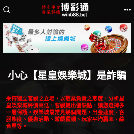
小心【星皇娛樂城】是詐騙
秉持獨立客觀之立場，以敬業負責之態度，分析星
皇
娛樂城評
價高低，客觀提出優缺點，讓您選擇多
一層保護。娛樂城最常見幾個問題，出金速度、客
服態度、優惠活動、遊戲種類、玩家平均贏率、綜
合星等。