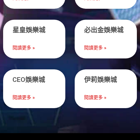
星皇娛樂城
必出金娛樂城
閱讀更多 »
閱讀更多 »
CEO娛樂城
伊莉娛樂城
閱讀更多 »
閱讀更多 »