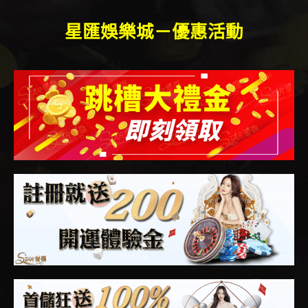
星匯娛樂城－優惠活動