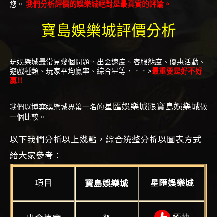
您。
我們分析評價的娛樂城絕對是最真實的評論。
寶島娛樂城
評價分析
玩娛樂城最常見幾個問題，出金速度、客服態度、優惠活動、
遊戲種類、玩家平均贏率、綜合星等．．．
>
最重要是好不好
贏!!
星匯娛樂城
跟寶島
娛樂城
我們以博弈娛樂城界第一名的
做
一個比較。
以下我們分析以上幾點，綜合統整分析以圖表方式
給大家參考：
項目
星匯娛樂城
寶島
娛樂城