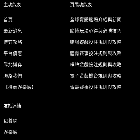
主功能表
頁尾功能表
首頁
全球實體賭場介紹與新聞
最新消息
賭博玩法心得與必勝技巧
博弈攻略
賭場遊戲投注規則與攻略
平台優惠
體育賽事投注規則與攻略
靠北博弈
棋牌遊戲投注規則與攻略
聯絡我們
電子遊藝機台規則與攻略
【推薦娛樂城】
電競賽事投注規則與攻略
友站連結
包養網
娛樂城