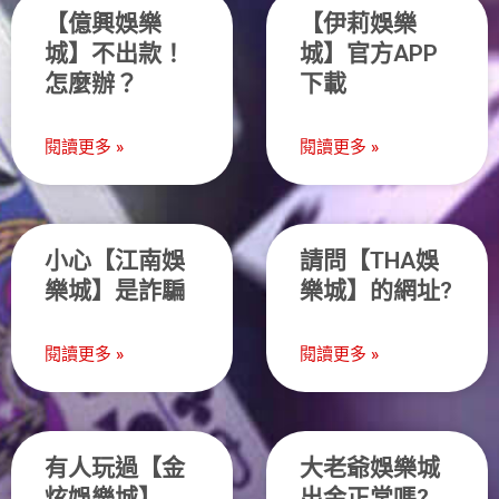
【億興娛樂
【伊莉娛樂
城】不出款！
城】官方APP
怎麼辦？
下載
閱讀更多 »
閱讀更多 »
小心【江南娛
請問【THA娛
樂城】是詐騙
樂城】的網址?
閱讀更多 »
閱讀更多 »
有人玩過【金
大老爺娛樂城
炫娛樂城】
出金正常嗎?