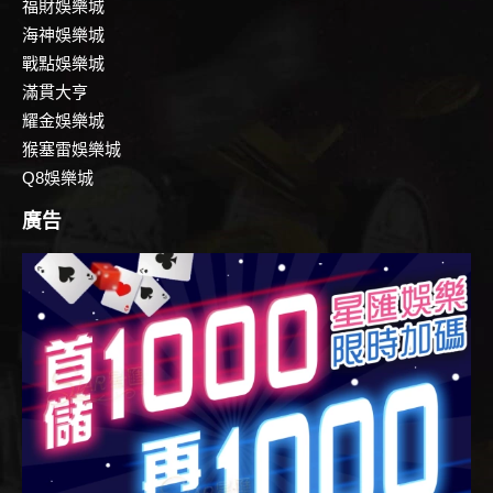
福財娛樂城
海神娛樂城
戰點娛樂城
滿貫大亨
耀金娛樂城
猴塞雷娛樂城
Q8娛樂城
廣告