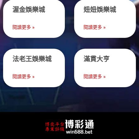
渥金娛樂城
妞妞娛樂城
閱讀更多 »
閱讀更多 »
法老王娛樂城
滿貫大亨
閱讀更多 »
閱讀更多 »