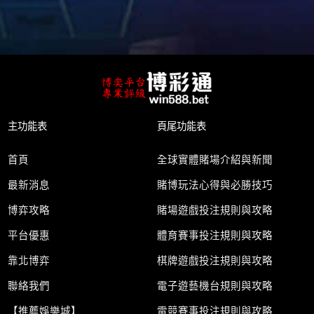
主功能表
頁尾功能表
首頁
全球實體賭場介紹與新聞
最新消息
賭博玩法心得與必勝技巧
博弈攻略
賭場遊戲投注規則與攻略
平台優惠
體育賽事投注規則與攻略
靠北博弈
棋牌遊戲投注規則與攻略
聯絡我們
電子遊藝機台規則與攻略
【推薦娛樂城】
電競賽事投注規則與攻略