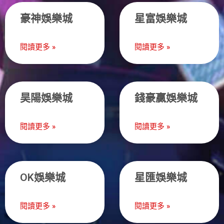
豪神娛樂城
星富娛樂城
閱讀更多 »
閱讀更多 »
昊陽娛樂城
錢豪贏娛樂城
閱讀更多 »
閱讀更多 »
OK娛樂城
星匯娛樂城
閱讀更多 »
閱讀更多 »