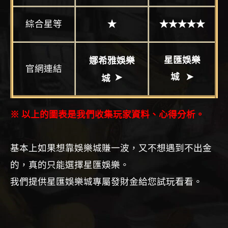
綜合星等
★
★★★★★
星匯娛樂
娜希雅
娛樂
官網連結
城
➤
➤
城
※ 以上的圖表是我們收集玩家資料、心得分析。
基本上如果想靠娛樂城賺一波，又不想遇到不出金
的，真的只能選擇星匯娛樂。
我們提供星匯娛樂城專屬發財金給您試玩看看。