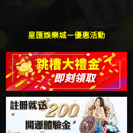
星匯娛樂城－優惠活動