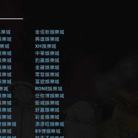
娛樂城
金佰新娛樂城
娛樂城
興盛娛樂城
娛樂城
XH娛樂城
娛樂城
中華娛樂城
娛樂城
豹贏娛樂城
娛樂城
金雞娛樂城
娛樂城
眾發娛樂城
娛樂城
富遊娛樂城
樂城
RONE娛樂城
娛樂城
任你博娛樂城
娛樂城
鉅城娛樂城
娛樂城
好贏娛樂城
娛樂城
彩金娛樂城
發娛樂城
添添旺娛樂城
娛樂城
89博娛樂城