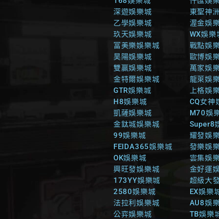
168娛樂城
仟匯娛
深遊娛樂城
東聖神
乙學娛樂城
渥金娛
玖天娛樂城
WX娛樂
富美樂娛樂城
戰點娛
昊陽娛樂城
歐博娛
雙贏娛樂城
萬家娛
金特爾娛樂城
龍萊娛
GTR娛樂城
上格娛
H8娛樂城
CQ女神
凱薩娛樂城
M70娛
金鈦城娛樂城
Super
99娛樂城
耀發娛
FEIDA365娛樂城
發樂娛
OK娛樂城
雲集娛
興旺發娛樂城
金好運
173YY娛樂城
超級大
2580娛樂城
EX娛樂
法拉利娛樂城
AU8娛
公弈娛樂城
TB娛樂