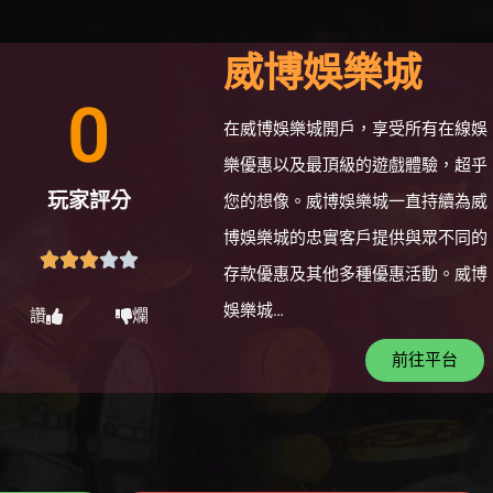
威博娛樂城
0
在威博
娛樂城開戶，享受所有在線娛
樂優惠以及最頂級的遊戲體驗，超乎
玩家評分
您的想​​像。威博娛樂城一直持續為威
博娛樂城的忠實客戶提供與眾不同的





存款優惠及其他多種優惠活動。威博
娛樂城…
讚
爛
前往平台