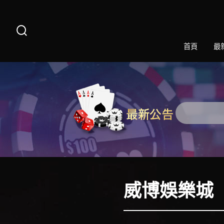
首頁
最
威博娛樂城