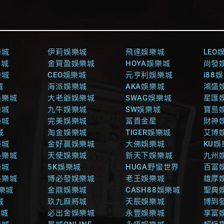
樂城
伊莉娛樂城
飛達娛樂城
LEO
樂城
金賀盈娛樂城
HOYA娛樂城
尚發
樂城
CEO娛樂城
元亨利娛樂城
i88
城
海派娛樂城
AKA娛樂城
鴻盛
娛樂城
大老爺娛樂城
SWAG娛樂城
星匯
樂城
九牛娛樂城
SW娛樂城
寶島
樂城
完美娛樂城
富貴金星
財神
城
淘金娛樂城
TIGER娛樂城
艾博
樂城
金好贏娛樂城
大佛娛樂城
KU娛
娛樂城
天使娛樂城
新天下娛樂城
九州
樂城
5K娛樂城
HUGA野蠻世界
百富
娛樂城
博必發娛樂城
老王娛樂城
雄厚
娛樂城
金鼎娛樂城
CASH88娛樂城
聖典
城
玖九麻將​城
天辰娛樂城
博到
樂城
必出金娛樂城
永豐娛樂城
享富