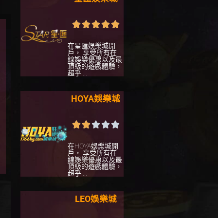





在星匯娛樂城開
戶， 享受所有在
線娛樂優惠以及最
頂級的遊戲體驗，
超乎....
HOYA娛樂城





在HOYA娛樂城開
戶， 享受所有在
線娛樂優惠以及最
頂級的遊戲體驗，
超乎....
LEO娛樂城