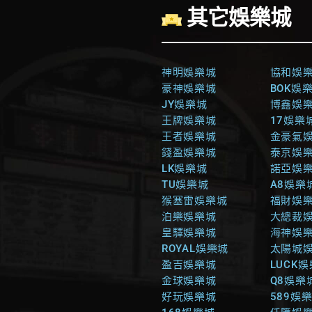
其它娛樂城
神明娛樂城
協和娛
豪神娛樂城
BOK娛
JY娛樂城
博鑫娛
王牌娛樂城
17娛樂
王者娛樂城
金豪氣
錢盈娛樂城
泰京娛
LK娛樂城
諾亞娛
TU娛樂城
A8娛樂
猴塞雷娛樂城
福財娛
泊樂娛樂城
大總裁
皇驛娛樂城
海神娛
ROYAL娛樂城
太陽城
盈吉娛樂城
LUCK
金球娛樂城
Q8娛樂
好玩娛樂城
589娛