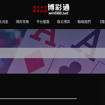
新消息
博弈攻略
平台優惠
靠北博弈
聯絡我們
【推