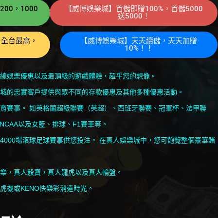
00，1000
【威博娛樂城】
首儲即贈100
%，首儲5000
送5000！
，全台最高，
【威博娛樂城】天天續儲，天天加贈
10%！！
在線娛樂優惠以及最頂級的遊戲體驗，超乎您的想像。
樂城的忠實客戶提供與眾不同的存款優惠及其他多種優惠活動。
育賽事。 如英格蘭超級聯賽（英超）、西班牙聯賽、冠軍杯、法甲聯
、NCAA以及女籃、排球、F1賽車等。
4000場滾球足球賽事供您投注。 在真人娛樂城中，您可飽覽整個豪華賭
家樂，真人骰寶，真人龍虎以及真人輪盤。
虎機或KENO快樂彩消遣時光。