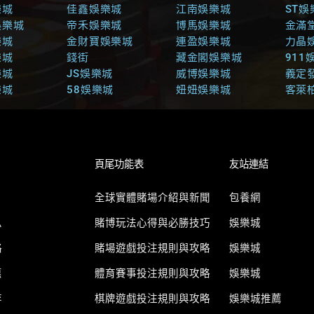
樂城
佳鑫娛樂城
江南娛樂城
ST娛
娛樂城
帝禾娛樂城
博馬娛樂城
金滿
樂城
金財寶娛樂城
連盈娛樂城
力晶
樂城
錢街
藏金閣娛樂城
911
樂城
JS娛樂城
威博娛樂城
義定
樂城
58娛樂城
妞妞娛樂城
客萊
頁尾功能表
友站連結
全球實體賭場介紹與新聞
包養網
息
賭博玩法心得與必勝技巧
娛樂城
略
賭場遊戲投注規則與攻略
娛樂城
惠
體育賽事投注規則與攻略
娛樂城
弈
棋牌遊戲投注規則與攻略
娛樂城推薦