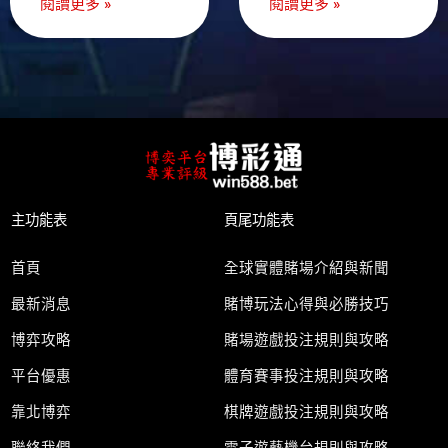
閱讀更多 »
閱讀更多 »
主功能表
頁尾功能表
首頁
全球實體賭場介紹與新聞
最新消息
賭博玩法心得與必勝技巧
博弈攻略
賭場遊戲投注規則與攻略
平台優惠
體育賽事投注規則與攻略
靠北博弈
棋牌遊戲投注規則與攻略
聯絡我們
電子遊藝機台規則與攻略