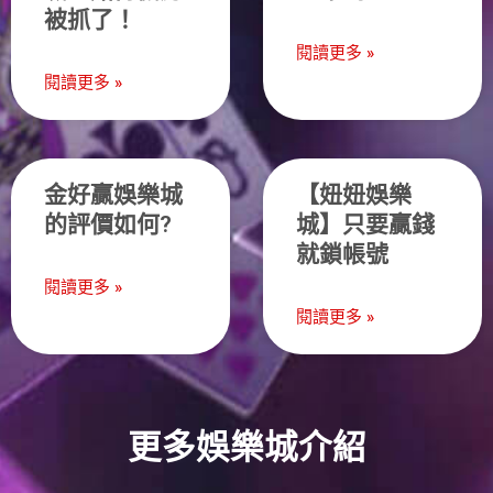
被抓了！
閱讀更多 »
閱讀更多 »
金好贏娛樂城
【妞妞娛樂
的評價如何?
城】只要贏錢
就鎖帳號
閱讀更多 »
閱讀更多 »
更多娛樂城介紹