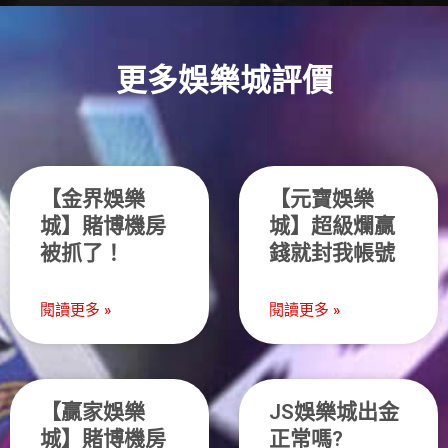
更多娛樂城評價
【金界娛樂
【元寶娛樂
城】賭博機房
城】超級爛贏
被抓了！
錢就封我帳號
閱讀更多 »
閱讀更多 »
【贏家娛樂
JS娛樂城出金
城】賭博機房
正常嗎?