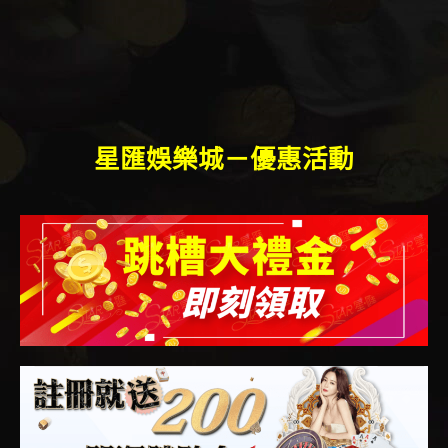
星匯娛樂城－優惠活動