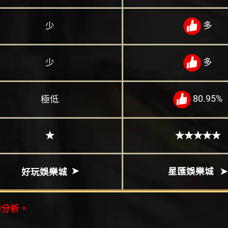
多
少
多
少
80.95%
極低
★
★★★★★
➤
星匯娛樂城
➤
好玩
娛樂城
得分析。