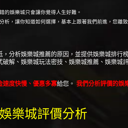
錯的娛樂城只會讓你覺得人生好難。
分析，讓你知道如何選擇，基本上跟著我們前進，您離致
低，分析娛樂城推薦的原因，並提供娛樂城排行
式破解、娛樂城玩法密技、娛樂城推薦、娛樂城
金速度快慢、優惠多寡
給您。
我們分析評價的娛
娛樂城
評價分析