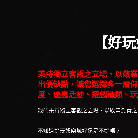
【好玩
秉持獨立客觀之立場，以敬業
出優缺點，讓您選擇多一層保
度、優惠活動、遊戲種類、玩
我們秉持獨立客觀之立場，以敬業負責之
不知道好玩娛樂城好還是不好嗎？