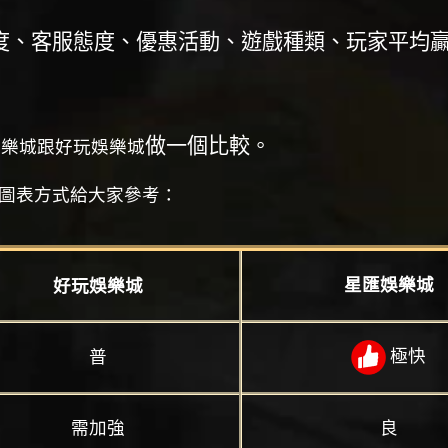
度、客服態度、優惠活動、遊戲種類、玩家平均
做一個比較。
娛樂城
跟好玩
娛樂城
圖表方式給大家參考：
星匯娛樂城
好玩
娛樂城
極快
普
需加強
良