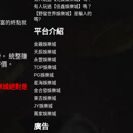
有人玩過【佳鑫娛樂城】嗎？
【野蠻世界娛樂城】是騙人的
嗎?
富的終點就
平台介紹
金雞娛樂城
天辰娛樂城
榜。
統整賺
永豐娛樂城
評價。
TOP娛樂城
PG娛樂城
星海娛樂城
樂城絕對是
金合發娛樂城
東吉娛樂城
JY娛樂城
萬家娛樂城
廣告