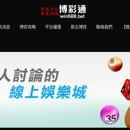
新消息
博弈攻略
平台優惠
靠北博弈
聯絡我們
【推