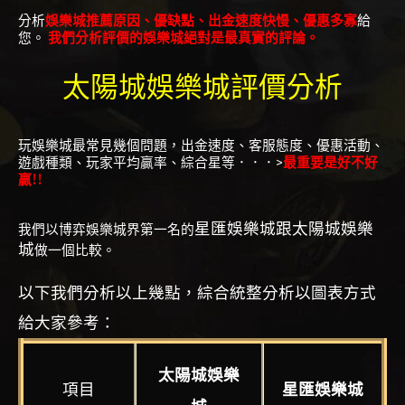
分析
娛樂城推薦原因、優缺點、出金速度快慢、優惠多寡
給
您。
我們分析評價的娛樂城絕對是最真實的評論。
太陽城娛樂城
評價分析
玩娛樂城最常見幾個問題，出金速度、客服態度、優惠活動、
遊戲種類、玩家平均贏率、綜合星等．．．
>
最重要是好不好
贏!!
星匯娛樂城
跟太陽城
娛樂
我們以博弈娛樂城界第一名的
城
做一個比較。
以下我們分析以上幾點，綜合統整分析以圖表方式
給大家參考：
太陽城
娛樂
項目
星匯娛樂城