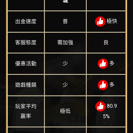
城
極快
出金速度
普
客服態度
需加強
良
多
優惠活動
少
多
遊戲種類
少
80.9
玩家平均
極低
贏率
5%