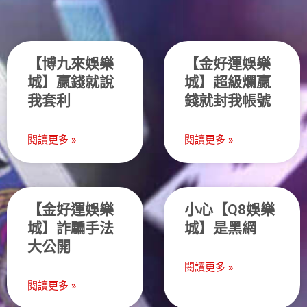
【博九來娛樂
【金好運娛樂
城】贏錢就說
城】超級爛贏
我套利
錢就封我帳號
閱讀更多 »
閱讀更多 »
【金好運娛樂
小心【Q8娛樂
城】詐騙手法
城】是黑網
大公開
閱讀更多 »
閱讀更多 »