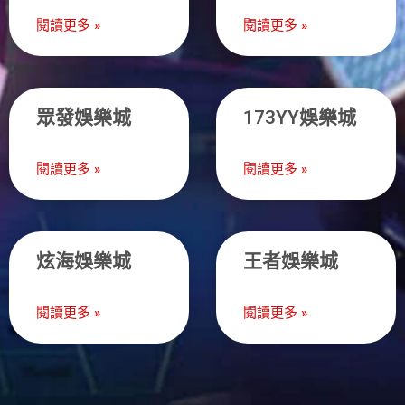
閱讀更多 »
閱讀更多 »
眾發娛樂城
173YY娛樂城
閱讀更多 »
閱讀更多 »
炫海娛樂城
王者娛樂城
閱讀更多 »
閱讀更多 »