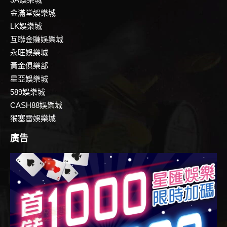
金滿堂娛樂城
LK娛樂城
互聯金賺娛樂城
永旺娛樂城
黃金俱樂部
星亞娛樂城
589娛樂城
CASH88娛樂城
猴塞雷娛樂城
廣告