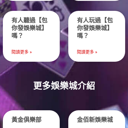
有人聽過【包
有人玩過【包
你發娛樂城】
你發娛樂城】
嗎？
嗎？
閱讀更多 »
閱讀更多 »
更多娛樂城介紹
黃金俱樂部
金佰新娛樂城