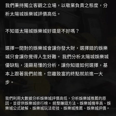
我們秉持獨立客觀之立場，以敬業負責之態度，分
析太陽城娛樂城評價高低。
不知道太陽城娛樂城好還是不好嗎？
選擇一間對的娛樂城會讓你發大財，選擇錯的娛樂
城只會讓你覺得人生好難。
我們分析太陽城娛樂城
優缺點，淺顯易懂的分析，讓你知道如何選擇，基
本上跟著我們前進，您離致富的終點就前進一大
步。
我們利用大數據分析娛樂城評價高低，分析娛樂城推薦的原
因，並提供娛樂城排行榜。
統整賺錢方法、娛樂城機率高、娛
樂城公式破解、娛樂城玩法密技、娛樂城推薦、娛樂城評價。