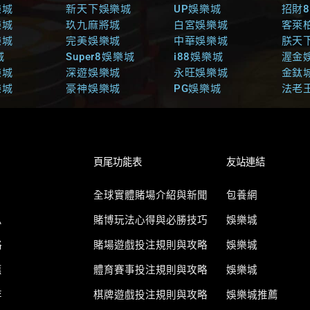
樂城
新天下娛樂城
UP娛樂城
招財
樂城
玖九麻將​城
白宮娛樂城
客萊
樂城
完美娛樂城
中華娛樂城
朕天
城
Super8娛樂城
i88娛樂城
渥金
樂城
深遊娛樂城
永旺娛樂城
金鈦
樂城
豪神娛樂城
PG娛樂城
法老
頁尾功能表
友站連結
全球實體賭場介紹與新聞
包養網
息
賭博玩法心得與必勝技巧
娛樂城
略
賭場遊戲投注規則與攻略
娛樂城
惠
體育賽事投注規則與攻略
娛樂城
弈
棋牌遊戲投注規則與攻略
娛樂城推薦