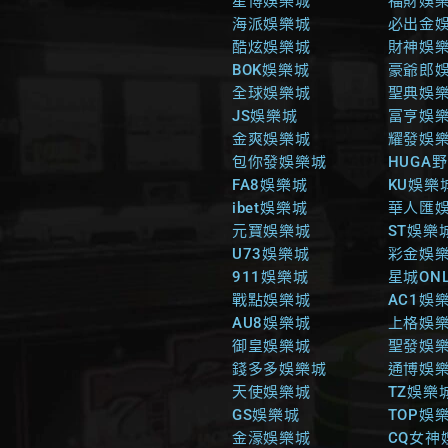
星博娛樂城
福財娛
海派娛樂城
必出金
酷炫娛樂城
財神娛
BOK娛樂城
豪爺郎
全球娛樂城
聖典娛
JS娛樂城
富亨娛
金爽娛樂城
耀發娛
包你發娛樂城
HUGA
FA8娛樂城
KU娛樂
ibet娛樂城
華人匯
元寶娛樂城
ST娛樂
U73娛樂城
彩金娛
911娛樂城
星城ONL
戰點娛樂城
AC1娛
AU8娛樂城
上格娛
御皇娛樂城
聖發娛
錢多多娛樂城
通博娛
天使娛樂城
TZ娛樂
GS娛樂城
TOP娛
金濠娛樂城
CQ女神