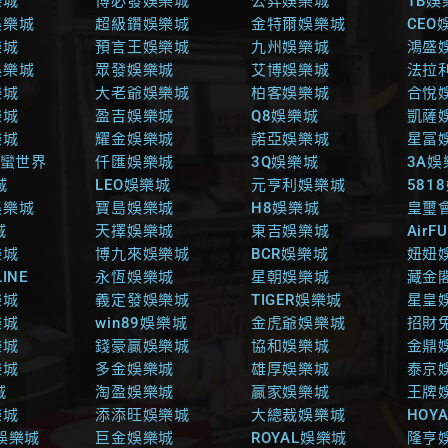
樂城
博必發娛樂城
公弈娛樂城
TB娛
娛樂城
超級鑽娛樂城
金特爾娛樂城
CEO
樂城
預言王娛樂城
九州娛樂城
鴻盛
娛樂城
眾發娛樂城
艾博娛樂城
法拉
樂城
大老爺娛樂城
柏客娛樂城
合悅
樂城
盈吉娛樂城
Q8娛樂城
凱薩
樂城
耀金娛樂城
諾亞娛樂城
星富
野蠻世界
仟匯娛樂城
3Q娛樂城
3A娛
城
LEO娛樂城
元亨利娛樂城
581
娛樂城
寶島娛樂城
H8娛樂城
皇璽
城
天擇娛樂城
東吉娛樂城
Air
樂城
博九來娛樂城
BCR娛樂城
妞妞
INE
永恆娛樂城
星朝娛樂城
藏金
樂城
義定發娛樂城
TIGER娛樂城
星皇
樂城
win89娛樂城
金虎爺娛樂城
招財
樂城
錢豪贏娛樂城
協和娛樂城
金鼎
樂城
多金娛樂城
雄厚娛樂城
泰京
城
淘盈娛樂城
贏家娛樂城
王牌
樂城
添添旺娛樂城
大總裁娛樂城
HOY
娛樂城
巨金娛樂城
ROYAL娛樂城
隆亨