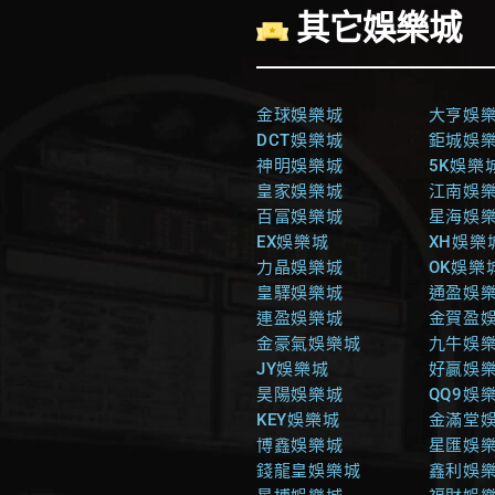
其它娛樂城
金球娛樂城
大亨娛
DCT娛樂城
鉅城娛
神明娛樂城
5K娛樂
皇家娛樂城
江南娛
百富娛樂城
星海娛
EX娛樂城
XH娛樂
力晶娛樂城
OK娛樂
皇驛娛樂城
通盈娛
連盈娛樂城
金賀盈
金豪氣娛樂城
九牛娛
JY娛樂城
好贏娛
昊陽娛樂城
QQ9娛
KEY娛樂城
金滿堂
博鑫娛樂城
星匯娛
錢龍皇娛樂城
鑫利娛