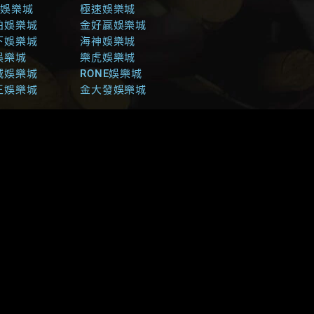
8娛樂城
極速娛樂城
柏娛樂城
金好贏娛樂城
下娛樂城
海神娛樂城
娛樂城
樂虎娛樂城
城娛樂城
RONE娛樂城
王娛樂城
金大發娛樂城