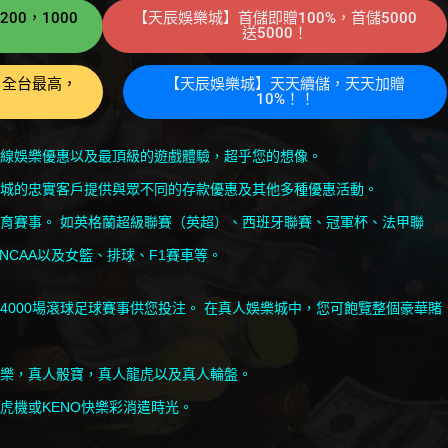
00，1000
【天辰娛樂城】
首儲即贈100
%，首儲5000
送5000！
，全台最高，
【天辰娛樂城】天天續儲，天天加贈
10%！！
在線娛樂優惠以及最頂級的遊戲體驗，超乎您的想像。
樂城的忠實客戶提供與眾不同的存款優惠及其他多種優惠活動。
育賽事。 如英格蘭超級聯賽（英超）、西班牙聯賽、冠軍杯、法甲聯
、NCAA以及女籃、排球、F1賽車等。
4000場滾球足球賽事供您投注。 在真人娛樂城中，您可飽覽整個豪華賭
家樂，真人骰寶，真人龍虎以及真人輪盤。
虎機或KENO快樂彩消遣時光。