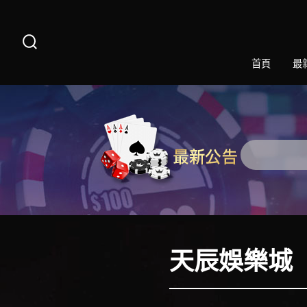
首頁
最
天辰娛樂城