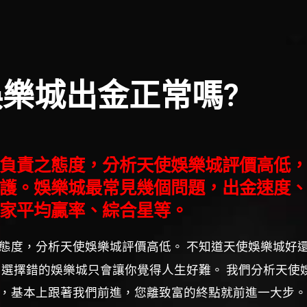
樂城出金正常嗎?
負責之態度，分析天使
娛樂城評
價高低
護。娛樂城最常見幾個問題，出金速度
家平均贏率、綜合星等。
評價高低。
好
態度，分析天使
娛樂
城
不知道
天使娛樂城
，選擇錯的娛樂城只會讓你覺得人生好難。
我們分析
天使
，基本上跟著我們前進，您離致富的終點就前進一大步。