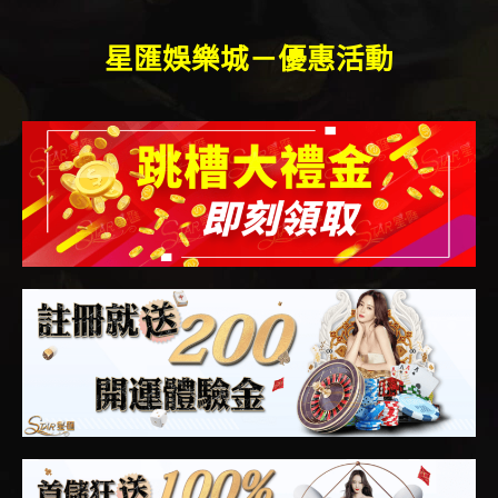
星匯娛樂城－優惠活動