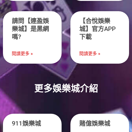
請問【連盈娛
【合悅娛樂
樂城】是黑網
城】官方APP
嗎?
下載
閱讀更多 »
閱讀更多 »
更多娛樂城介紹
911娛樂城
賭億娛樂城