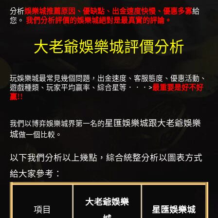
分析
娛樂城推薦原因、優缺點、出金速度快慢、優惠多寡
給
您。
我們分析評價的娛樂城絕對是最真實的評論。
大老爺娛樂城
評價分析
玩娛樂城最常見幾個問題，出金速度、客服態度、優惠活動、
遊戲種類、玩家平均贏率、綜合星等．．．
>
最重要是好不好
贏!!
星匯娛樂城
跟大老爺
娛樂
我們以博弈娛樂城界第一名的
城
做一個比較。
以下我們分析以上幾點，綜合統整分析以圖表方式
給大家參考：
大老爺
娛樂
項目
星匯娛樂城