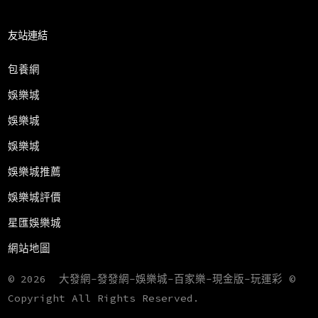
友站連結
包養網
娛樂城
娛樂城
娛樂城
娛樂城推薦
娛樂城評價
星匯娛樂城
網站地圖
© 2026
大發網-發發網-娛樂城-百家樂-現金版-玩運彩 ©
Copyright All Rights Reserved.