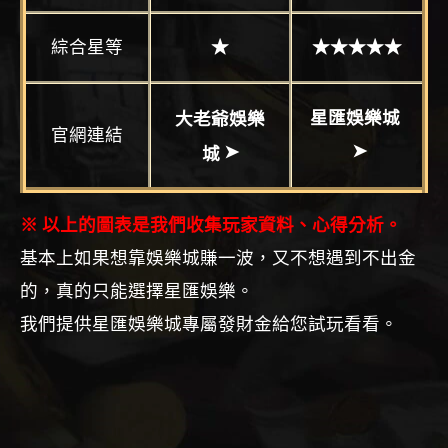
綜合星等
★
★★★★★
星匯娛樂城
大老爺
娛樂
官網連結
➤
➤
城
※ 以上的圖表是我們收集玩家資料、心得分析。
基本上如果想靠娛樂城賺一波，又不想遇到不出金
的，真的只能選擇星匯娛樂。
我們提供星匯娛樂城專屬發財金給您試玩看看。