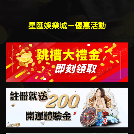
星匯娛樂城－優惠活動