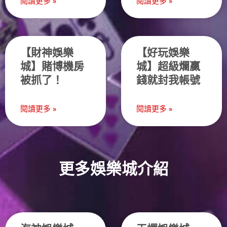
閱讀更多 »
閱讀更多 »
【財神娛樂
【好玩娛樂
城】賭博機房
城】超級爛贏
被抓了！
錢就封我帳號
閱讀更多 »
閱讀更多 »
更多娛樂城介紹