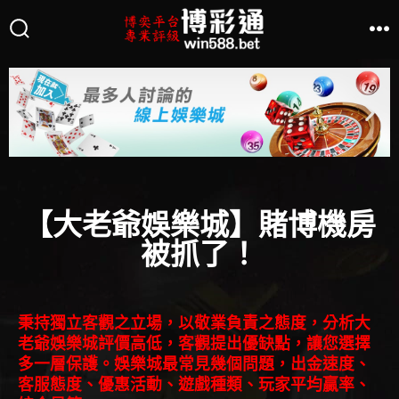
【大老爺娛樂城】賭博機房
被抓了！
秉持獨立客觀之立場，以敬業負責之態度，分析大
老爺
娛樂城評價高低，客觀提出優缺點，讓您選擇
多一層保護。娛樂城最常見幾個問題，出金速度、
客服態度、優惠活動、遊戲種類、玩家平均贏率、