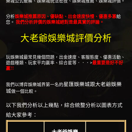
樂城公式破解、娛樂城玩法密技、娛樂城推薦、娛樂城評價。
分析
娛樂城推薦原因、優缺點、出金速度快慢、優惠多寡
給
您。
我們分析評價的娛樂城絕對是最真實的評論。
大老爺娛樂城
評價分析
玩娛樂城最常見幾個問題，出金速度、客服態度、優惠活動、
遊戲種類、玩家平均贏率、綜合星等．．．
>
最重要是好不好
贏!!
星匯娛樂城
跟大老爺
娛樂
我們以博弈娛樂城界第一名的
城
做一個比較。
以下我們分析以上幾點，綜合統整分析以圖表方式
給大家參考：
大老爺
娛樂