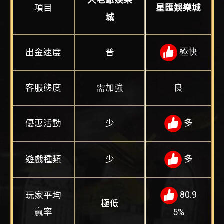
項目
星匯娛樂城
城
極快
出金速度
普
客服態度
需加強
良
多
優惠活動
少
多
遊戲種類
少
80.9
玩家平均
極低
贏率
5%