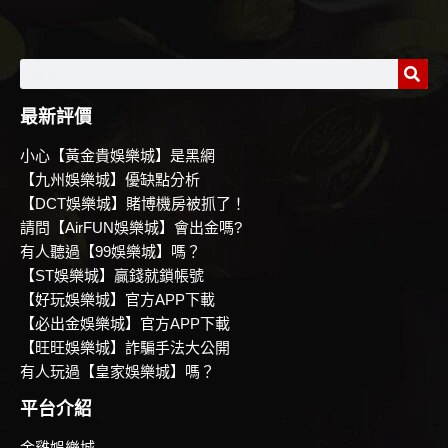
最新評價
小心【黃金貴娛樂城】是黑網
【九州娛樂城】優缺點分析
【DCT娛樂城】賭博機房被抓了！
請問【AirFUN娛樂城】會出金嗎?
有人聽過【99娛樂城】嗎？
【ST娛樂城】贏錢就鎖帳號
【好玩娛樂城】官方APP下載
【必出金娛樂城】官方APP下載
【旺旺娛樂城】詐騙手法大公開
有人玩過【皇家娛樂城】嗎？
平台介紹
金雞娛樂城