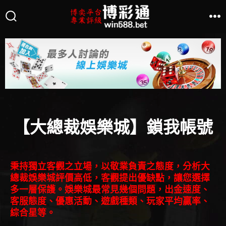
【大總裁娛樂城】鎖我帳號
秉持獨立客觀之立場，以敬業負責之態度，分析大
總裁
娛樂城評價高低，客觀提出優缺點，讓您選擇
多一層保護。娛樂城最常見幾個問題，出金速度、
客服態度、優惠活動、遊戲種類、玩家平均贏率、
綜合星等。