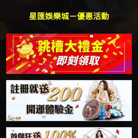
星匯娛樂城－優惠活動