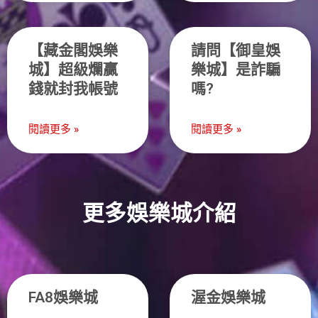
【藏金閣娛樂
請問【御皇娛
城】超級爛贏
樂城】是詐騙
錢就封我帳號
嗎?
閱讀更多 »
閱讀更多 »
更多娛樂城介紹
FA8娛樂城
渥金娛樂城