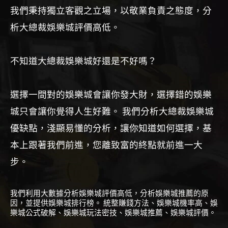
我們秉持獨立客觀之立場，以敬業負責之態度，分
析大總裁娛樂城評價高低。
不知道大總裁娛樂城好還是不好嗎？
選擇一間對的娛樂城會讓你發大財，選擇錯的娛樂
城只會讓你覺得人生好難。
我們分析大總裁娛樂城
優缺點，淺顯易懂的分析，讓你知道如何選擇，基
本上跟著我們前進，您離致富的終點就前進一大
步。
我們利用大數據分析娛樂城評價高低，分析娛樂城推薦的原
因，並提供娛樂城排行榜。
統整賺錢方法、娛樂城機率高、娛
樂城公式破解、娛樂城玩法密技、娛樂城推薦、娛樂城評價。