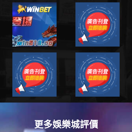
更多娛樂城評價