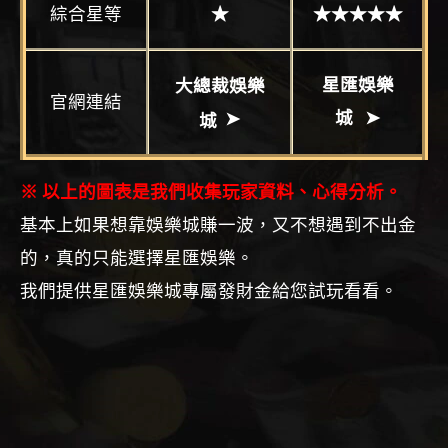
綜合星等
★
★★★★★
星匯娛樂
大總裁
娛樂
官網連結
城
➤
➤
城
※ 以上的圖表是我們收集玩家資料、心得分析。
基本上如果想靠娛樂城賺一波，又不想遇到不出金
的，真的只能選擇星匯娛樂。
我們提供星匯娛樂城專屬發財金給您試玩看看。