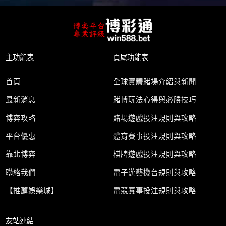
主功能表
頁尾功能表
首頁
全球實體賭場介紹與新聞
最新消息
賭博玩法心得與必勝技巧
博弈攻略
賭場遊戲投注規則與攻略
平台優惠
體育賽事投注規則與攻略
靠北博弈
棋牌遊戲投注規則與攻略
聯絡我們
電子遊藝機台規則與攻略
【推薦娛樂城】
電競賽事投注規則與攻略
友站連結