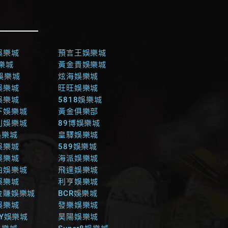
娛樂城
預言王娛樂城
樂城
黃金貴娛樂城
娛樂城
炫海娛樂城
娛樂城
旺旺娛樂城
娛樂城
5818娛樂城
下娛樂城
黃金俱樂部
利娛樂城
89博娛樂城
娛樂城
皇驛娛樂城
娛樂城
589娛樂城
娛樂城
海派娛樂城
柏娛樂城
飛達娛樂城
娛樂城
利亨娛樂城
金賺娛樂城
BCR娛樂城
娛樂城
發樂娛樂城
YY娛樂城
昊陽娛樂城