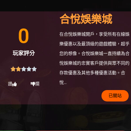
合悅娛樂城
0
在合悅娛樂城
開戶，享受所有在線娛
樂優惠以及最頂級的遊戲體驗，超乎
玩家評分
您的想​​像。合悅娛樂城一直持續為合
悅娛樂城的忠實客戶提供與眾不同的





存款優惠及其他多種優惠活動。合
悅…
讚
爛
已關站