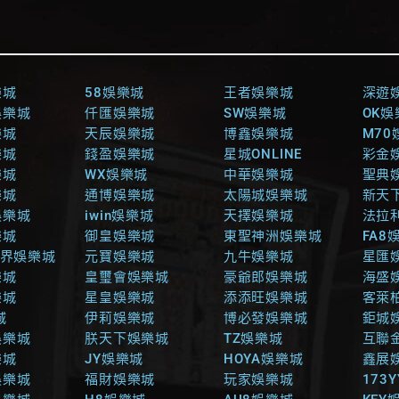
樂城
58娛樂城
王者娛樂城
深遊
娛樂城
仟匯娛樂城
SW娛樂城
OK娛
樂城
天辰娛樂城
博鑫娛樂城
M70
樂城
錢盈娛樂城
星城ONLINE
彩金
樂城
WX娛樂城
中華娛樂城
聖典
樂城
通博娛樂城
太陽城娛樂城
新天
娛樂城
iwin娛樂城
天擇娛樂城
法拉
樂城
御皇娛樂城
東聖神洲娛樂城
FA8
世界娛樂城
元寶娛樂城
九牛娛樂城
星匯
樂城
皇璽會娛樂城
豪爺郎娛樂城
海盛
樂城
星皇娛樂城
添添旺娛樂城
客萊
城
伊莉娛樂城
博必發娛樂城
鉅城
娛樂城
朕天下娛樂城
TZ娛樂城
互聯
樂城
JY娛樂城
HOYA娛樂城
鑫展
娛樂城
福財娛樂城
玩家娛樂城
173