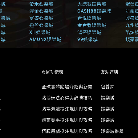
樂城
帝禾娛樂城
大總裁娛樂城
聖發
城
渥金娛樂城
CASH88娛樂城
妞妞
娛樂城
富遊娛樂城
合悅娛樂城
興盛
樂城
通盈娛樂城
金合發娛樂城
九州
樂城
XH娛樂城
鴻盛娛樂城
酷炫
樂城
AMUNX娛樂城
99娛樂城
錢豪
頁尾功能表
友站連結
全球實體賭場介紹與新聞
包養網
息
賭博玩法心得與必勝技巧
娛樂城
略
賭場遊戲投注規則與攻略
娛樂城
惠
體育賽事投注規則與攻略
娛樂城
弈
棋牌遊戲投注規則與攻略
娛樂城推薦