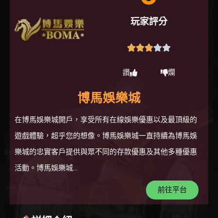
玩家評分





讚
爛
博馬娛樂城
在博馬娛樂城
開戶，享受所有在線娛樂優惠以及最頂級的
遊戲體驗，超乎您的想​​像。博馬娛樂城一直持續為博馬娛
樂城的忠實客戶提供與眾不同的存款優惠及其他多種優惠
活動。博馬娛樂城…
前往平台