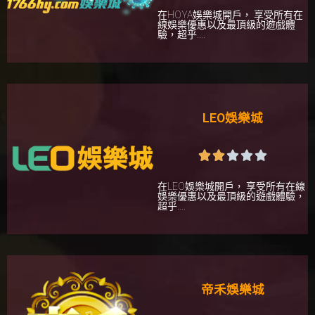
在HOYA娛樂城開戶， 享受所有在
線娛樂優惠以及最頂級的遊戲體
驗，超乎....
LEO娛樂城





在LEO娛樂城開戶， 享受所有在線
娛樂優惠以及最頂級的遊戲體驗，
超乎....
帝禾娛樂城