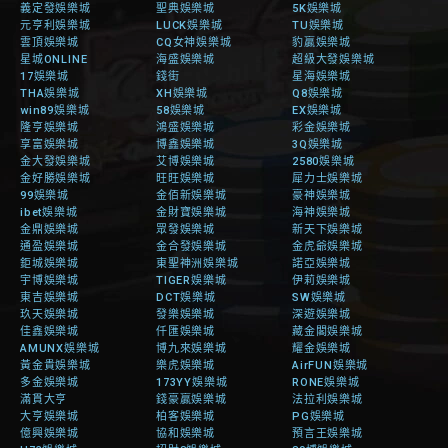
義定發娛樂城
聖典娛樂城
5K娛樂城
元亨利娛樂城
LUCK娛樂城
TU娛樂城
雲頂娛樂城
CQ女神娛樂城
豹贏娛樂城
星城ONLINE
海盛娛樂城
超級大發娛樂城
17娛樂城
錢街
星海娛樂城
THA娛樂城
XH娛樂城
Q8娛樂城
win89娛樂城
58娛樂城
EX娛樂城
隆亨娛樂城
鴻盛娛樂城
彩金娛樂城
享富娛樂城
博鑫娛樂城
3Q娛樂城
金大發娛樂城
艾博娛樂城
2580娛樂城
金好勝娛樂城
旺旺娛樂城
犀力士娛樂城
99娛樂城
金佰新娛樂城
豪神娛樂城
ibet娛樂城
金財寶娛樂城
海神娛樂城
金鼎娛樂城
眾發娛樂城
新天下娛樂城
通盈娛樂城
金合發娛樂城
金虎爺娛樂城
鉅城娛樂城
東聖神洲娛樂城
諾亞娛樂城
宇博娛樂城
TIGER娛樂城
伊莉娛樂城
東吉娛樂城
DCT娛樂城
SW娛樂城
玖天娛樂城
發樂娛樂城
深遊娛樂城
佳鑫娛樂城
仟匯娛樂城
藏金閣娛樂城
AMUNX娛樂城
博九來娛樂城
耀金娛樂城
黃金貴娛樂城
樂虎娛樂城
AirFUN娛樂城
多金娛樂城
173YY娛樂城
RONE娛樂城
滿貫大亨
錢豪贏娛樂城
法拉利娛樂城
大亨娛樂城
柏客娛樂城
PG娛樂城
億興娛樂城
協和娛樂城
預言王娛樂城