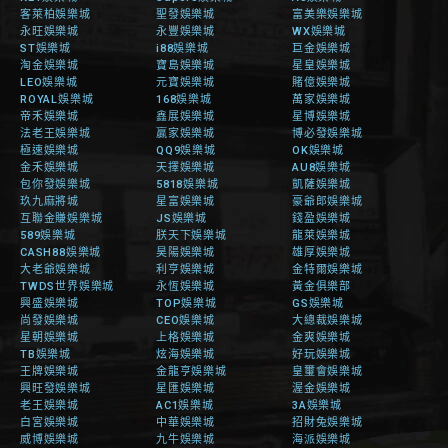
客萊柏娛樂城
聖發娛樂城
富美樂娛樂城
永旺娛樂城
永豐娛樂城
WX娛樂城
ST娛樂城
i88娛樂城
巨金娛樂城
淘金娛樂城
寶島娛樂城
星皇娛樂城
LEO娛樂城
元寶娛樂城
賭億娛樂城
ROYAL娛樂城
168娛樂城
萬家娛樂城
帝禾娛樂城
鑫展娛樂城
星博娛樂城
法老王娛樂城
贏家娛樂城
博必發娛樂城
極速娛樂城
QQ9娛樂城
OK娛樂城
金禾娛樂城
天擇娛樂城
AU8娛樂城
包你發娛樂城
5818娛樂城
凱薩娛樂城
玖九麻將​城
星富娛樂城
豪爺郎娛樂城
互聯金賺娛樂城
JS娛樂城
錢盈娛樂城
589娛樂城
朕天下娛樂城
龍萊娛樂城
CASH88娛樂城
昊陽娛樂城
雄厚娛樂城
大老爺娛樂城
利亨娛樂城
金特爾娛樂城
TWDS世界娛樂城
永恆娛樂城
黃金俱樂部
興盛娛樂城
TOP娛樂城
GS娛樂城
尚發娛樂城
CEO娛樂城
大總裁娛樂城
星朝娛樂城
上格娛樂城
金爽娛樂城
TB娛樂城
炫海娛樂城
好玩娛樂城
王牌娛樂城
金龍亨娛樂城
皇璽會娛樂城
興旺發娛樂城
星匯娛樂城
渥金娛樂城
老王娛樂城
AC1娛樂城
3A娛樂城
白宮娛樂城
中華娛樂城
招財兔娛樂城
威博娛樂城
九牛娛樂城
海派娛樂城