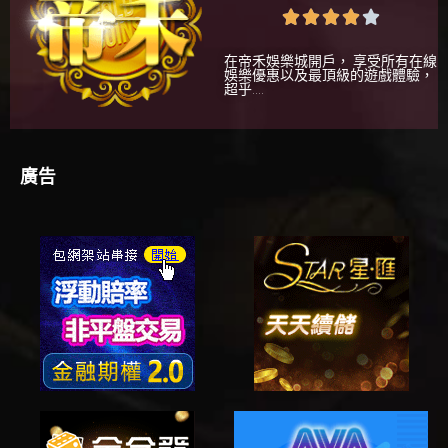





在帝禾娛樂城開戶， 享受所有在線
娛樂優惠以及最頂級的遊戲體驗，
超乎....
廣告