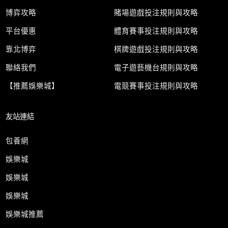
博弈攻略
賭場遊戲投注規則與攻略
平台優惠
體育賽事投注規則與攻略
靠北博弈
棋牌遊戲投注規則與攻略
聯絡我們
電子遊藝機台規則與攻略
【推薦娛樂城】
電競賽事投注規則與攻略
友站連結
包養網
娛樂城
娛樂城
娛樂城
娛樂城推薦