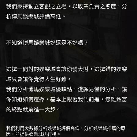
我們秉持獨立客觀之立場，以敬業負責之態度，分
析博馬娛樂城評價高低。
不知道博馬娛樂城好還是不好嗎？
選擇一間對的娛樂城會讓你發大財，選擇錯的娛樂
城只會讓你覺得人生好難。
我們分析博馬娛樂城優缺點，淺顯易懂的分析，讓
你知道如何選擇，基本上跟著我們前進，您離致富
的終點就前進一大步。
我們利用大數據分析娛樂城評價高低，分析娛樂城推薦的原
因，並提供娛樂城排行榜。