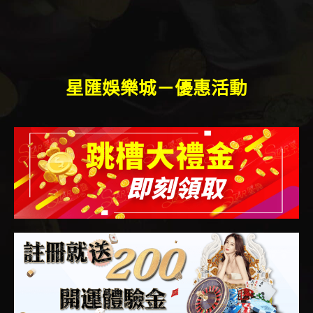
星匯娛樂城－優惠活動