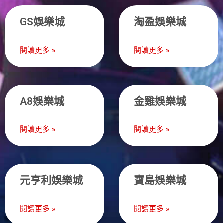
GS娛樂城
淘盈娛樂城
閱讀更多 »
閱讀更多 »
A8娛樂城
金雞娛樂城
閱讀更多 »
閱讀更多 »
元亨利娛樂城
寶島娛樂城
閱讀更多 »
閱讀更多 »