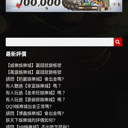
最新評價
【威樂娛樂城】贏錢就鎖帳號
【萬盛娛樂城】贏錢就鎖帳號
請問【豹贏娛樂城】會出金嗎?
有人聽過【享富娛樂城】嗎？
有人玩過【金來旺娛樂城】嗎？
有人玩過【豪爺郎娛樂城】嗎？
QQ9娛樂城出金正常嗎?
請問【博鑫娛樂城】會出金嗎?
朕天下娛樂城的評價如何?
請問【H8娛樂城】不出款怎麼辦?