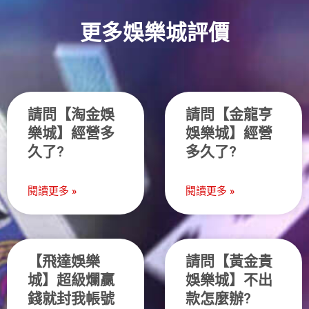
更多娛樂城評價
請問【淘金娛
請問【金龍亨
樂城】經營多
娛樂城】經營
久了?
多久了?
閱讀更多 »
閱讀更多 »
【飛達娛樂
請問【黃金貴
城】超級爛贏
娛樂城】不出
錢就封我帳號
款怎麼辦?