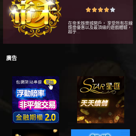





在帝禾娛樂城開戶， 享受所有在線
娛樂優惠以及最頂級的遊戲體驗，
超乎....
廣告