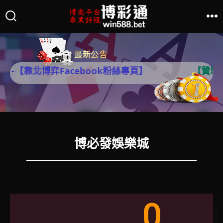
【靠北博弈Facebook粉絲專頁】
【贊助廣告】
博必發娛樂城
0