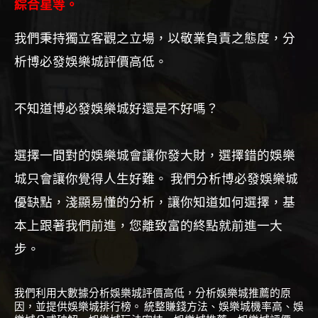
綜合星等。
我們秉持獨立客觀之立場，以敬業負責之態度，分
析博必發娛樂城評價高低。
不知道博必發娛樂城好還是不好嗎？
選擇一間對的娛樂城會讓你發大財，選擇錯的娛樂
城只會讓你覺得人生好難。
我們分析博必發娛樂城
優缺點，淺顯易懂的分析，讓你知道如何選擇，基
本上跟著我們前進，您離致富的終點就前進一大
步。
我們利用大數據分析娛樂城評價高低，分析娛樂城推薦的原
因，並提供娛樂城排行榜。
統整賺錢方法、娛樂城機率高、娛