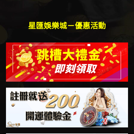
星匯娛樂城－優惠活動