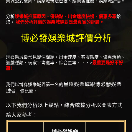
樂城公式破解、娛樂城玩法密技、娛樂城推薦、娛樂城評價。
分析
娛樂城推薦原因、優缺點、出金速度快慢、優惠多寡
給
您。
我們分析評價的娛樂城絕對是最真實的評論。
博必發娛樂城
評價分析
玩娛樂城最常見幾個問題，出金速度、客服態度、優惠活動、
遊戲種類、玩家平均贏率、綜合星等．．．
>
最重要是好不好
贏!!
星匯娛樂城
跟博必發
娛樂
我們以博弈娛樂城界第一名的
城
做一個比較。
以下我們分析以上幾點，綜合統整分析以圖表方式
給大家參考：
博必發
娛樂