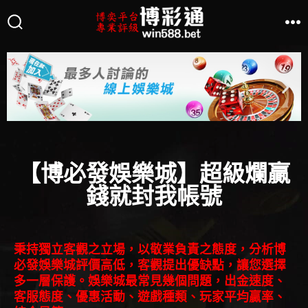
【博必發娛樂城】超級爛贏
錢就封我帳號
秉持獨立客觀之立場，以敬業負責之態度，分析博
必發
娛樂城評價高低，客觀提出優缺點，讓您選擇
多一層保護。娛樂城最常見幾個問題，出金速度、
客服態度、優惠活動、遊戲種類、玩家平均贏率、