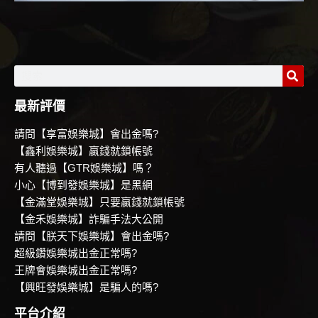
最新評價
請問【享富娛樂城】會出金嗎?
【鑫利娛樂城】贏錢就鎖帳號
有人聽過【GTR娛樂城】嗎？
小心【博到發娛樂城】是黑網
【金滿堂娛樂城】只要贏錢就鎖帳號
【金禾娛樂城】詐騙手法大公開
請問【朕天下娛樂城】會出金嗎?
超級鑽娛樂城出金正常嗎?
王牌會娛樂城出金正常嗎?
【興旺發娛樂城】是騙人的嗎?
平台介紹