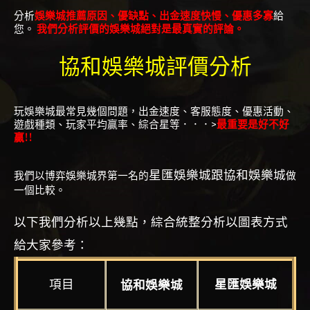
分析
娛樂城推薦原因、優缺點、出金速度快慢、優惠多寡
給
您。
我們分析評價的娛樂城絕對是最真實的評論。
協和娛樂城
評價分析
玩娛樂城最常見幾個問題，出金速度、客服態度、優惠活動、
遊戲種類、玩家平均贏率、綜合星等．．．
>
最重要是好不好
贏!!
星匯娛樂城
跟協和
娛樂城
我們以博弈娛樂城界第一名的
做
一個比較。
以下我們分析以上幾點，綜合統整分析以圖表方式
給大家參考：
項目
星匯娛樂城
協和
娛樂城