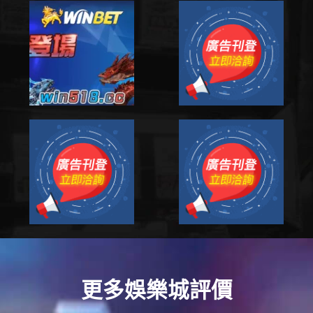
更多娛樂城評價