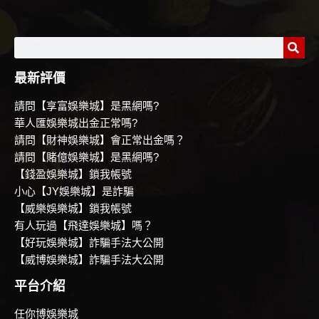
最新評價
請問【享富娛樂城】是黑網嗎?
華人匯娛樂城出金正常嗎?
請問【財神娛樂城】會正常出金嗎？
請問【賭億娛樂城】是黑網嗎?
【錢盈娛樂城】鎖我帳號
小心【JY娛樂城】是詐騙
【威樂娛樂城】鎖我帳號
有人玩過【飛達娛樂城】嗎？
【好玩娛樂城】詐騙手法大公開
【威博娛樂城】詐騙手法大公開
平台介紹
任你博娛樂城