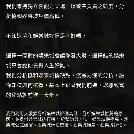
我們秉持獨立客觀之立場，以敬業負責之態度，分
析協和娛樂城評價高低。
不知道協和娛樂城好還是不好嗎？
選擇一間對的娛樂城會讓你發大財，選擇錯的娛樂
城只會讓你覺得人生好難。
我們分析協和娛樂城優缺點，淺顯易懂的分析，讓
你知道如何選擇，基本上跟著我們前進，您離致富
的終點就前進一大步。
我們利用大數據分析娛樂城評價高低，分析娛樂城推薦的原
因，並提供娛樂城排行榜。
統整賺錢方法、娛樂城機率高、娛
樂城公式破解、娛樂城玩法密技、娛樂城推薦、娛樂城評價。