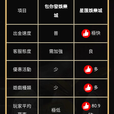
包你發
娛樂
項目
星匯娛樂城
城
極快
出金速度
普
客服態度
需加強
良
多
優惠活動
少
多
遊戲種類
少
80.9
玩家平均
極低