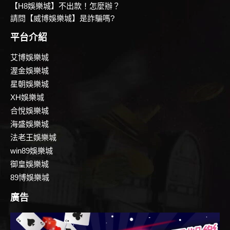
【H8娛樂城】不出款！怎麼辦？
請問【威博娛樂城】是詐騙嗎?
平台介紹
艾博娛樂城
渥金娛樂城
星朝娛樂城
XH娛樂城
合悅娛樂城
海盛娛樂城
法老王娛樂城
win89娛樂城
御皇娛樂城
89博娛樂城
廣告