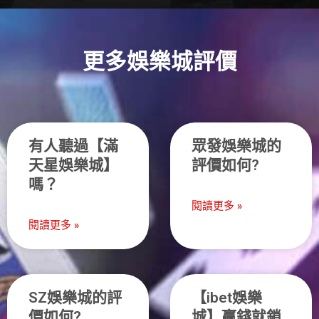
更多娛樂城評價
有人聽過【滿
眾發娛樂城的
天星娛樂城】
評價如何?
嗎？
閱讀更多 »
閱讀更多 »
SZ娛樂城的評
【ibet娛樂
價如何?
城】贏錢就鎖