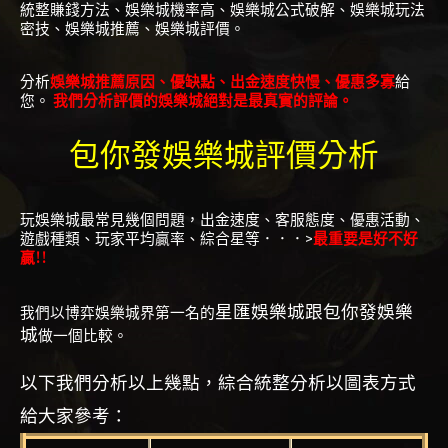
統整賺錢方法、娛樂城機率高、娛樂城公式破解、娛樂城玩法
密技、娛樂城推薦、娛樂城評價。
分析
娛樂城推薦原因、優缺點、出金速度快慢、優惠多寡
給
您。
我們分析評價的娛樂城絕對是最真實的評論。
包你發娛樂城
評價分析
玩娛樂城最常見幾個問題，出金速度、客服態度、優惠活動、
遊戲種類、玩家平均贏率、綜合星等．．．
>
最重要是好不好
贏!!
星匯娛樂城
跟包你發
娛樂
我們以博弈娛樂城界第一名的
城
做一個比較。
以下我們分析以上幾點，綜合統整分析以圖表方式
給大家參考：