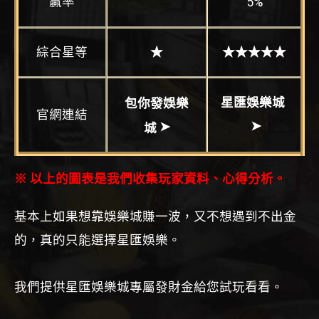
贏率
5%
綜合星等
★
★★★★★
星匯娛樂城
包你發
娛樂
官網連結
➤
➤
城
※ 以上的圖表是我們收集玩家資料、心得分析。
基本上如果想靠娛樂城賺一波，又不想遇到不出金
的，真的只能選擇星匯娛樂。
我們提供星匯娛樂城專屬發財金給您試玩看看。