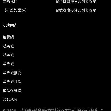
聯絡我們
電子遊藝機台規則與攻略
【推薦娛樂城】
電競賽事投注規則與攻略
友站連結
包養網
娛樂城
娛樂城
娛樂城
娛樂城推薦
娛樂城評價
星匯娛樂城
網站地圖
© 2026
大發網-發發網-娛樂城-百家樂-現金版-玩運彩 ©