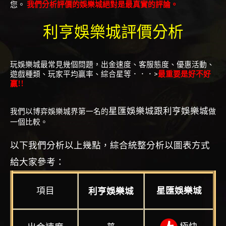
您。
我們分析評價的娛樂城絕對是最真實的評論。
利亨娛樂城
評價分析
玩娛樂城最常見幾個問題，出金速度、客服態度、優惠活動、
遊戲種類、玩家平均贏率、綜合星等．．．
>
最重要是好不好
贏!!
星匯娛樂城
跟利亨
娛樂城
我們以博弈娛樂城界第一名的
做
一個比較。
以下我們分析以上幾點，綜合統整分析以圖表方式
給大家參考：
項目
星匯娛樂城
利亨
娛樂城