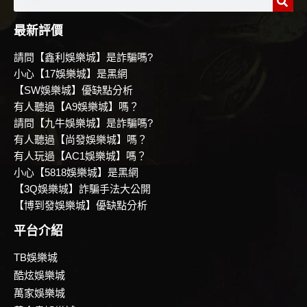
最新評價
請問【鑫利娛樂城】是詐騙嗎?
小心【17娛樂城】是黑網
【SW娛樂城】優缺點分析
有人聽過【A9娛樂城】嗎？
請問【九牛娛樂城】是詐騙嗎?
有人聽過【尚發娛樂城】嗎？
有人玩過【AC1娛樂城】嗎？
小心【5818娛樂城】是黑網
【3Q娛樂城】詐騙手法大公開
【博到發娛樂城】優缺點分析
平台介紹
TB娛樂城
酷炫娛樂城
萬家娛樂城