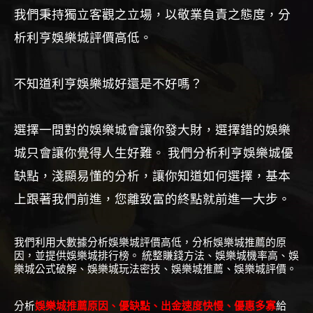
我們秉持獨立客觀之立場，以敬業負責之態度，分
析利亨娛樂城評價高低。
不知道利亨娛樂城好還是不好嗎？
選擇一間對的娛樂城會讓你發大財，選擇錯的娛樂
城只會讓你覺得人生好難。
我們分析利亨娛樂城優
缺點，淺顯易懂的分析，讓你知道如何選擇，基本
上跟著我們前進，您離致富的終點就前進一大步。
我們利用大數據分析娛樂城評價高低，分析娛樂城推薦的原
因，並提供娛樂城排行榜。
統整賺錢方法、娛樂城機率高、娛
樂城公式破解、娛樂城玩法密技、娛樂城推薦、娛樂城評價。
分析
娛樂城推薦原因、優缺點、出金速度快慢、優惠多寡
給