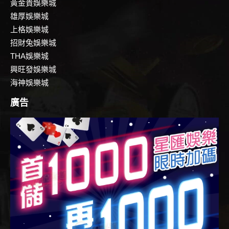
黃金貴娛樂城
雄厚娛樂城
上格娛樂城
招財兔娛樂城
THA娛樂城
興旺發娛樂城
海神娛樂城
廣告