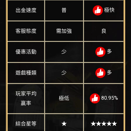
極快
出金速度
普
客服態度
需加強
良
多
優惠活動
少
多
遊戲種類
少
玩家平均
80.95%
極低
贏率
綜合星等
★
★★★★★