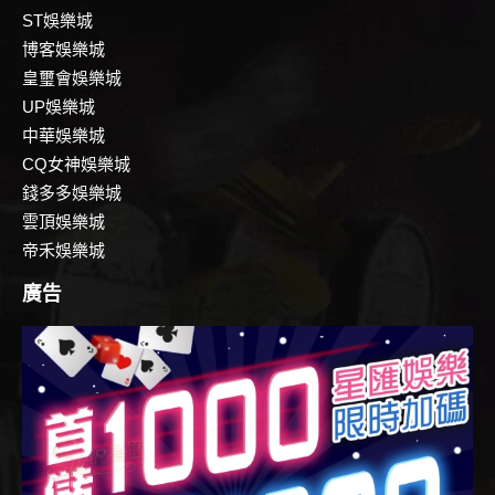
ST娛樂城
博客娛樂城
皇璽會娛樂城
UP娛樂城
中華娛樂城
CQ女神娛樂城
錢多多娛樂城
雲頂娛樂城
帝禾娛樂城
廣告