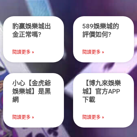
豹贏娛樂城出
589娛樂城的
金正常嗎?
評價如何?
閱讀更多 »
閱讀更多 »
小心【金虎爺
【博九來娛樂
娛樂城】是黑
城】官方APP
網
下載
閱讀更多 »
閱讀更多 »