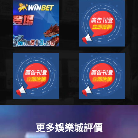
更多娛樂城評價