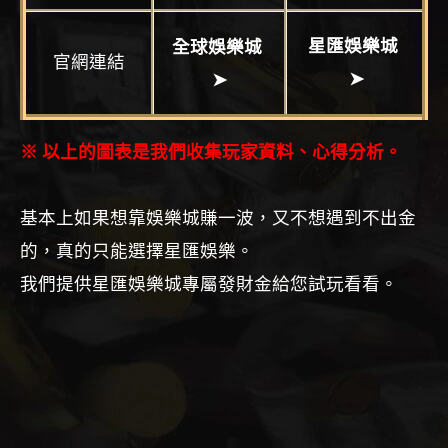
星匯娛樂城
全球
娛樂城
官網連結
➤
➤
※ 以上的圖表是我們收集玩家資料、心得分析。
基本上如果想靠娛樂城賺一波，又不想遇到不出金
的，真的只能選擇星匯娛樂。
我們提供星匯娛樂城專屬發財金給您試玩看看。