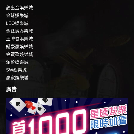
必出金娛樂城
金球娛樂城
LEO娛樂城
金鈦城娛樂城
王牌會娛樂城
錢豪贏娛樂城
金賀盈娛樂城
淘盈娛樂城
SW娛樂城
贏家娛樂城
廣告