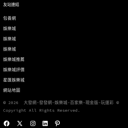
友站連結
包養網
娛樂城
娛樂城
娛樂城
娛樂城推薦
娛樂城評價
星匯娛樂城
網站地圖
© 2026
大發網-發發網-娛樂城-百家樂-現金版-玩運彩 ©
Copyright All Rights Reserved.