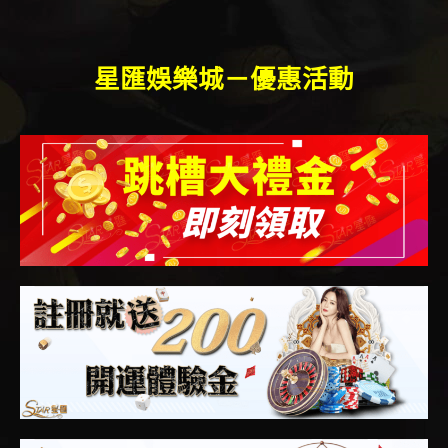
星匯娛樂城－優惠活動