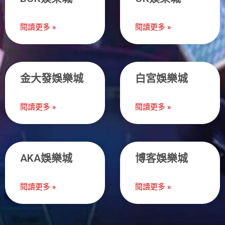
閱讀更多 »
閱讀更多 »
金大發娛樂城
白宮娛樂城
閱讀更多 »
閱讀更多 »
AKA娛樂城
博客娛樂城
閱讀更多 »
閱讀更多 »