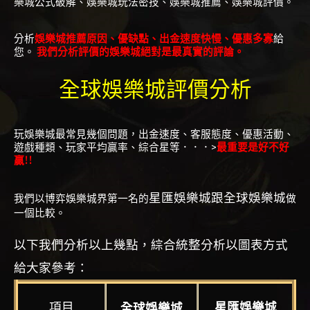
樂城公式破解、娛樂城玩法密技、娛樂城推薦、娛樂城評價。
分析
娛樂城推薦原因、優缺點、出金速度快慢、優惠多寡
給
您。
我們分析評價的娛樂城絕對是最真實的評論。
全球娛樂城
評價分析
玩娛樂城最常見幾個問題，出金速度、客服態度、優惠活動、
遊戲種類、玩家平均贏率、綜合星等．．．
>
最重要是好不好
贏!!
星匯娛樂城
跟全球
娛樂城
我們以博弈娛樂城界第一名的
做
一個比較。
以下我們分析以上幾點，綜合統整分析以圖表方式
給大家參考：
項目
星匯娛樂城
全球
娛樂城