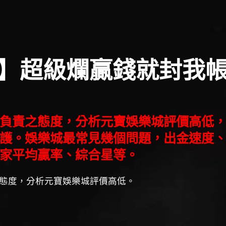
】超級爛贏錢就封我
負責之態度，分析元寶
娛樂城評價高低
護。娛樂城最常見幾個問題，出金速度
家平均贏率、綜合星等。
態度，分析元寶娛樂城評價高低。