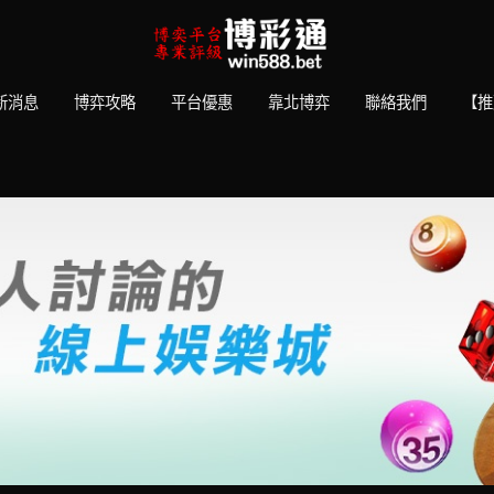
新消息
博弈攻略
平台優惠
靠北博弈
聯絡我們
【推