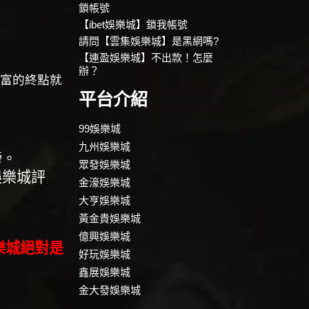
鎖帳號
【ibet娛樂城】鎖我帳號
請問【雲集娛樂城】是黑網嗎?
【連盈娛樂城】不出款！怎麼
辦？
富的終點就
平台介紹
99娛樂城
九州娛樂城
榜。
眾發娛樂城
娛樂城評
金濠娛樂城
大亨娛樂城
黃金貴娛樂城
億興娛樂城
樂城絕對是
好玩娛樂城
鑫展娛樂城
金大發娛樂城