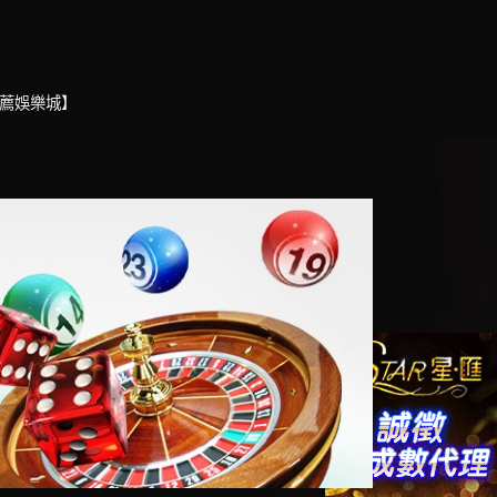
薦娛樂城】