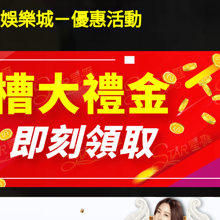
娛樂城－優惠活動