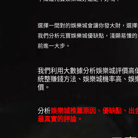
選擇一間對的娛樂城會讓你發大財，選擇
我們分析元寶娛樂城優缺點，淺顯易懂的
前進一大步。
我們利用大數據分析娛樂城評價高
統整賺錢方法、娛樂城機率高、娛
價。
分析
娛樂城推薦原因、優缺點、出
最真實的評論。