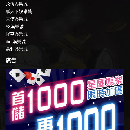
永恆娛樂城
朕天下娛樂城
天使娛樂城
58娛樂城
隆亨娛樂城
ibet娛樂城
鑫利娛樂城
廣告