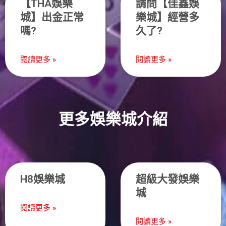
【THA娛樂
請問【佳鑫娛
城】出金正常
樂城】經營多
嗎?
久了?
閱讀更多 »
閱讀更多 »
更多娛樂城介紹
H8娛樂城
超級大發娛樂
城
閱讀更多 »
閱讀更多 »