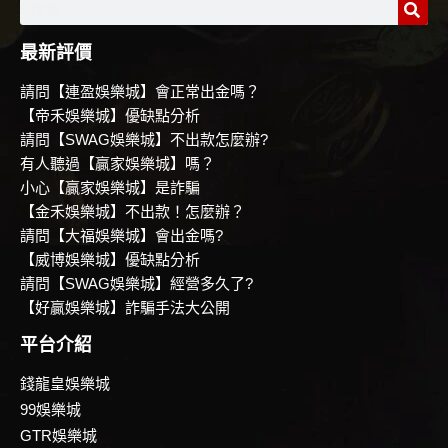
最新評價
請問【連盈娛樂城】會正常出金嗎？
【帝禾娛樂城】優缺點分析
請問【SWAG娛樂城】不出款怎麼辦?
有人聽過【贏家娛樂城】嗎？
小心【贏家娛樂城】是詐騙
【金禾娛樂城】不出款！怎麼辦？
請問【大福娛樂城】會出金嗎?
【威博娛樂城】優缺點分析
請問【SWAG娛樂城】經營多久了?
【好贏娛樂城】詐騙手法大公開
平台介紹
錢龍皇娛樂城
99娛樂城
GTR娛樂城