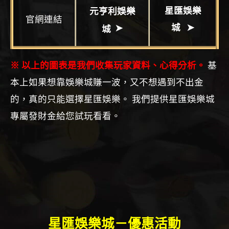
星匯娛樂
元亨利
娛樂
官網連結
城
➤
➤
城
※ 以上的圖表是我們收集玩家資料、心得分析。
基
本上如果想靠娛樂城賺一波，又不想遇到不出金
的，真的只能選擇星匯娛樂。
我們提供
星匯娛樂城
專屬發財金給您試玩看看。
星匯娛樂城－優惠活動