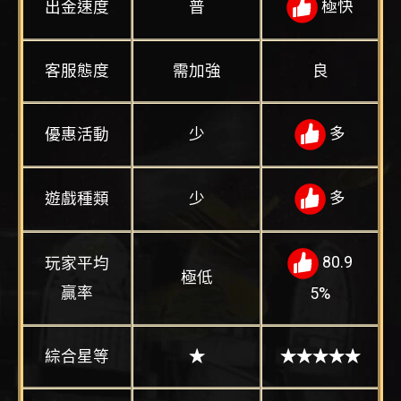
極快
出金速度
普
客服態度
需加強
良
多
優惠活動
少
多
遊戲種類
少
80.9
玩家平均
極低
贏率
5%
綜合星等
★
★★★★★