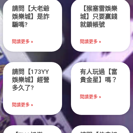
請問【大老爺
【猴塞雷娛樂
娛樂城】是詐
城】只要贏錢
騙嗎?
就鎖帳號
閱讀更多 »
閱讀更多 »
請問【173YY
有人玩過【富
娛樂城】經營
貴金星】嗎？
多久了?
閱讀更多 »
閱讀更多 »