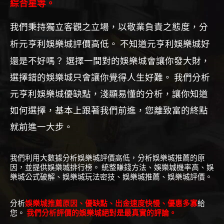
綜合星等。
我們秉持獨立客觀之立場，以敬業負責之態度，分
評價高低。
好
析元亨利
娛樂
城
不知道
元亨利娛樂城
還是不好嗎？
選擇一間對的娛樂城會讓你發大財，
選擇錯的娛樂城只會讓你覺得人生好難。
我們分析
元亨利
娛樂城
優缺點，淺顯易懂的分析，讓你知道
如何選擇，基本上跟著我們前進，您離致富的終點
就前進一大步。
我們利用大數據分析娛樂城評價高低，分析娛樂城推薦的原
因，並提供娛樂城排行榜。
統整賺錢方法、娛樂城機率高、娛
樂城公式破解、娛樂城玩法密技、娛樂城推薦、娛樂城評價。
分析
娛樂城推薦原因、優缺點、出金速度快慢、優惠多寡
給
您。
我們分析評價的娛樂城絕對是最真實的評論。