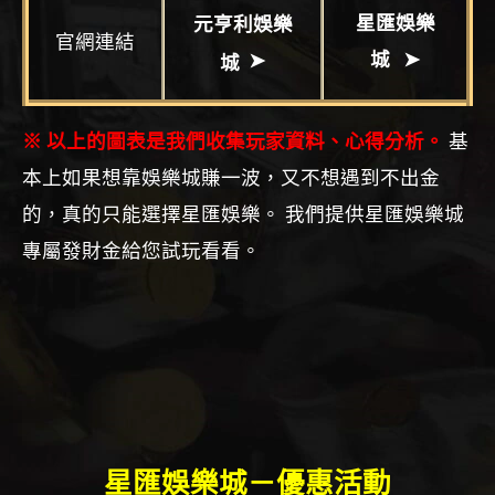
星匯娛樂
元亨利
娛樂
官網連結
城
➤
➤
城
※ 以上的圖表是我們收集玩家資料、心得分析。
基
本上如果想靠娛樂城賺一波，又不想遇到不出金
的，真的只能選擇星匯娛樂。
我們提供
星匯娛樂城
專屬發財金給您試玩看看。
星匯娛樂城－優惠活動