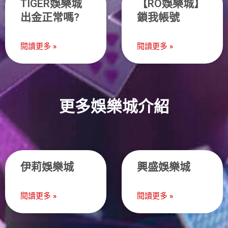
TIGER娛樂城
【RO娛樂城】
出金正常嗎?
鎖我帳號
閱讀更多 »
閱讀更多 »
更多娛樂城介紹
伊莉娛樂城
興盛娛樂城
閱讀更多 »
閱讀更多 »