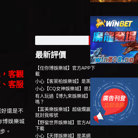
最新評價
【任你博娛樂城】官方APP下
低，客觀
載
小心【客萊柏娛樂城】是黑網
度、客服
小心【CQ女神娛樂城】是黑網
有人玩過【博九來娛樂城】
嗎？
【富美樂娛樂城】超級爛贏錢
好還是不
城
就封我帳號
你博
娛樂城
【野蠻世界娛樂城】官方APP
下載
步。
小心【天擇娛樂城】是黑網