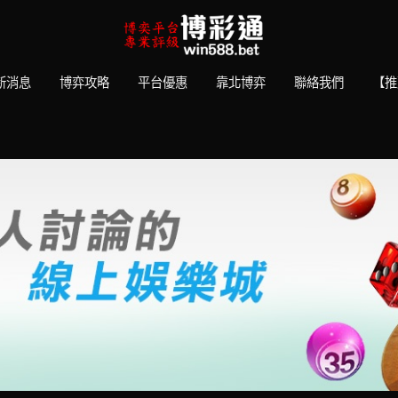
新消息
博弈攻略
平台優惠
靠北博弈
聯絡我們
【推