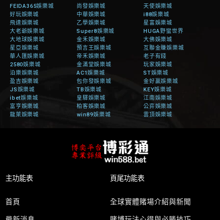
FEIDA365娛樂城
尚發娛樂城
天使娛樂城
好玩娛樂城
中華娛樂城
i88娛樂城
飛達娛樂城
乙學娛樂城
星富娛樂城
大老爺娛樂城
Super8娛樂城
HUGA野蠻世界
大地球娛樂城
金禾娛樂城
大佛娛樂城
星亞娛樂城
預言王娛樂城
互聯金賺娛樂城
華人匯娛樂城
帝禾娛樂城
老子有錢
2580娛樂城
金滿堂娛樂城
玩家娛樂城
泊樂娛樂城
AC1娛樂城
ST娛樂城
盈吉娛樂城
包你發娛樂城
金好贏娛樂城
JS娛樂城
TB娛樂城
KEY娛樂城
ibet娛樂城
皇驛娛樂城
江南娛樂城
富亨娛樂城
柏客娛樂城
公弈娛樂城
龍萊娛樂城
win89娛樂城
雲頂娛樂城
主功能表
頁尾功能表
首頁
全球實體賭場介紹與新聞
最新消息
賭博玩法心得與必勝技巧