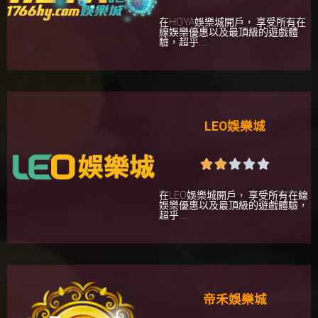
在HOYA娛樂城開戶， 享受所有在
線娛樂優惠以及最頂級的遊戲體
驗，超乎....
LEO娛樂城





在LEO娛樂城開戶， 享受所有在線
娛樂優惠以及最頂級的遊戲體驗，
超乎....
帝禾娛樂城