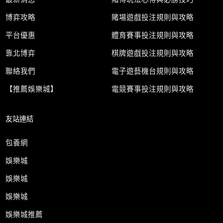
博弈攻略
賭場遊戲投注規則與攻略
平台優惠
體育賽事投注規則與攻略
靠北博弈
棋牌遊戲投注規則與攻略
聯絡我們
電子遊藝機台規則與攻略
【推薦娛樂城】
電競賽事投注規則與攻略
友站連結
包養網
娛樂城
娛樂城
娛樂城
娛樂城推薦