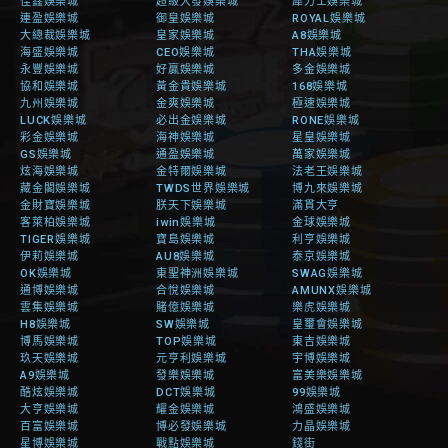
佳鑫娛樂城
超級大發娛樂城
犀力士娛樂城
連盈娛樂城
御皇娛樂城
ROYAL娛樂城
大總裁娛樂城
皇家娛樂城
A8娛樂城
海盛娛樂城
CEO娛樂城
THA娛樂城
永豐娛樂城
好贏娛樂城
多金娛樂城
協和娛樂城
黃金貴娛樂城
168娛樂城
九州娛樂城
金爽娛樂城
極速娛樂城
LUCK娛樂城
必出金娛樂城
RONE娛樂城
彩金娛樂城
海神娛樂城
星皇娛樂城
GS娛樂城
通盈娛樂城
萬家娛樂城
炫海娛樂城
金特爾娛樂城
法老王娛樂城
藏金閣娛樂城
TWDS世界娛樂城
博九來娛樂城
金財寶娛樂城
朕天下娛樂城
滿貫大亨
客萊柏娛樂城
iwin娛樂城
金球娛樂城
TIGER娛樂城
寶島娛樂城
利亨娛樂城
伊莉娛樂城
AU8娛樂城
泰京娛樂城
OK娛樂城
東聖神洲娛樂城
SWAG娛樂城
通博娛樂城
合悅娛樂城
AMUNX娛樂城
雲集娛樂城
賭億娛樂城
樂虎娛樂城
H8娛樂城
SW娛樂城
皇璽會娛樂城
博馬娛樂城
TOP娛樂城
東吉娛樂城
玖天娛樂城
元亨利娛樂城
宇博娛樂城
A9娛樂城
發樂娛樂城
富美樂娛樂城
酷炫娛樂城
DCT娛樂城
99娛樂城
大亨娛樂城
耀金娛樂城
鴻盛娛樂城
百富娛樂城
博必發娛樂城
力晶娛樂城
星博娛樂城
戰點娛樂城
錢街