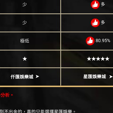
多
少
多
少
80.95%
極低
★
★★★★★
➤
星匯娛樂城
➤
仟匯
娛樂城
得分析。
到不出金的，真的只能選擇星匯娛樂。