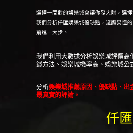
選擇一間對的娛樂城會讓你發大財，選擇
我們分析仟匯娛樂城優缺點，淺顯易懂的
前進一大步。
我們利用大數據分析娛樂城評價高
錢方法、娛樂城機率高、娛樂城公
分析
娛樂城推薦原因、優缺點、出
最真實的評論。
仟匯