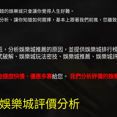
錯的娛樂城只會讓你覺得人生好難。
分析，讓你知道如何選擇，基本上跟著我們前進，您離致
低，分析娛樂城推薦的原因，並提供娛樂城排行
式破解、娛樂城玩法密技、娛樂城推薦、娛樂城
金速度快慢、優惠多寡
給您。
我們分析評價的娛
娛樂城
評價分析