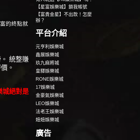
【星富娛樂城】鎖我帳號
【富貴金星】不出款！怎麼
辦？
富的終點就
平台介紹
元亨利娛樂城
鑫展娛樂城
榜。
統整賺
玖九麻將​城
評價。
皇驛娛樂城
RONE娛樂城
17娛樂城
樂城絕對是
金豪氣娛樂城
LEO娛樂城
法老王娛樂城
妞妞娛樂城
廣告