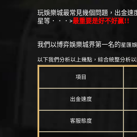
玩娛樂城最常見幾個問題，出金速
星等．．．
>
最重要是好不好贏!!
我們以博弈娛樂城界第一名的
星匯
以下我們分析以上幾點，綜合統整分析以
項目
出金速度
客服態度