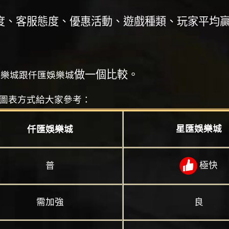
度、客服態度、優惠活動、遊戲種類、玩家平均
做一個比較。
娛樂城
跟仟匯
娛樂城
圖表方式給大家參考：
星匯娛樂城
仟匯
娛樂城
極快
普
需加強
良