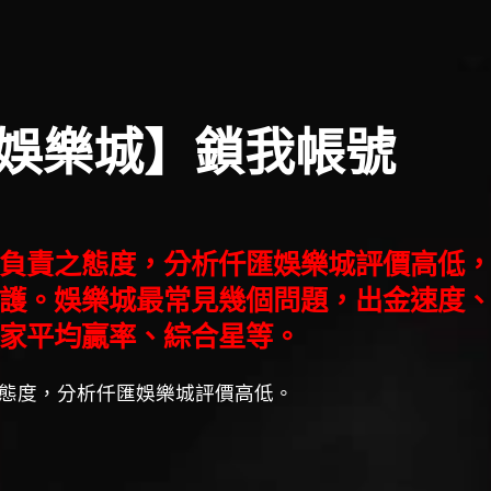
娛樂城】鎖我帳號
負責之態度，分析仟匯
娛樂城評價高低
護。娛樂城最常見幾個問題，出金速度
家平均贏率、綜合星等。
態度，分析仟匯娛樂城評價高低。