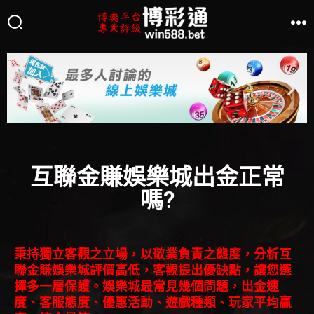
互聯金賺娛樂城出金正常
嗎?
秉持獨立客觀之立場，以敬業負責之態度，分析互
聯金賺
娛樂城評價高低，客觀提出優缺點，讓您選
擇多一層保護。娛樂城最常見幾個問題，出金速
度、客服態度、優惠活動、遊戲種類、玩家平均贏