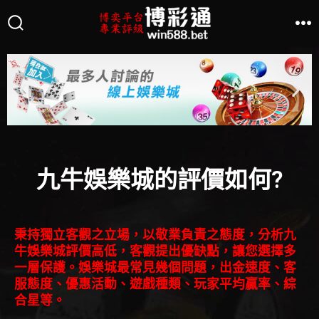
九牛娛樂城的評價如何?
秉持獨立客觀之立場，以敬業負責之態度，分析九
牛
娛樂城評價高低，客觀提出優缺點，讓您選擇多
一層保護。娛樂城最常見幾個問題，出金速度、客
服態度、優惠活動、遊戲種類、玩家平均贏率、綜
合星等。