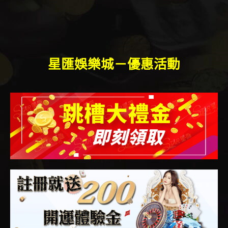
星匯娛樂城－優惠活動