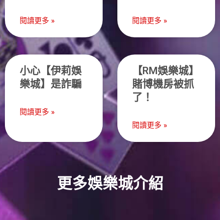
閱讀更多 »
閱讀更多 »
小心【伊莉娛
【RM娛樂城】
樂城】是詐騙
賭博機房被抓
了！
閱讀更多 »
閱讀更多 »
更多娛樂城介紹