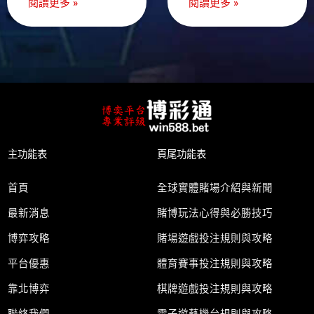
閱讀更多 »
閱讀更多 »
主功能表
頁尾功能表
首頁
全球實體賭場介紹與新聞
最新消息
賭博玩法心得與必勝技巧
博弈攻略
賭場遊戲投注規則與攻略
平台優惠
體育賽事投注規則與攻略
靠北博弈
棋牌遊戲投注規則與攻略
聯絡我們
電子遊藝機台規則與攻略