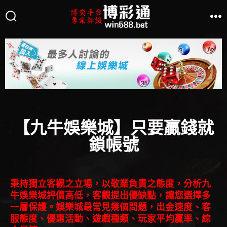
【九牛娛樂城】只要贏錢就
鎖帳號
秉持獨立客觀之立場，以敬業負責之態度，分析九
牛
娛樂城評價高低，客觀提出優缺點，讓您選擇多
一層保護。娛樂城最常見幾個問題，出金速度、客
服態度、優惠活動、遊戲種類、玩家平均贏率、綜