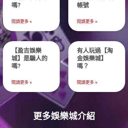
嗎?
帳號
閱讀更多 »
閱讀更多 »
【盈吉娛樂
有人玩過【淘
城】是騙人的
金娛樂城】
嗎?
嗎？
閱讀更多 »
閱讀更多 »
更多娛樂城介紹