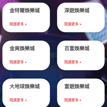
金特爾娛樂城
深遊娛樂城
閱讀更多 »
閱讀更多 »
金爽娛樂城
百富娛樂城
閱讀更多 »
閱讀更多 »
大地球娛樂城
富遊娛樂城
閱讀更多 »
閱讀更多 »