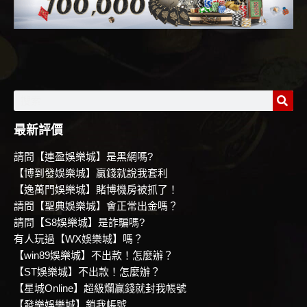
最新評價
請問【連盈娛樂城】是黑網嗎?
【博到發娛樂城】贏錢就說我套利
【逸萬門娛樂城】賭博機房被抓了！
請問【聖典娛樂城】會正常出金嗎？
請問【S8娛樂城】是詐騙嗎?
有人玩過【WX娛樂城】嗎？
【win89娛樂城】不出款！怎麼辦？
【ST娛樂城】不出款！怎麼辦？
【星城Online】超級爛贏錢就封我帳號
【發樂娛樂城】鎖我帳號