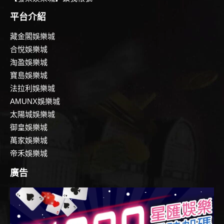
平台介紹
藏金閣娛樂城
合悅娛樂城
淘盈娛樂城
寶島娛樂城
法拉利娛樂城
AMUNX娛樂城
太陽城娛樂城
御皇娛樂城
萬家娛樂城
帝禾娛樂城
廣告