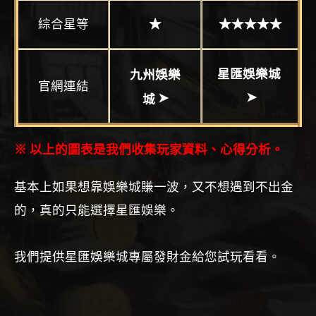
綜合星等
★
★★★★★
星匯娛樂城
九州
娛樂
官網連結
➤
➤
城
※ 以上的圖表是我們收集玩家資料、心得分析。
基本上如果想靠娛樂城賺一波，又不想遇到不出金
的，真的只能選擇星匯娛樂。
我們提供星匯娛樂城專屬發財金給您試玩看看。