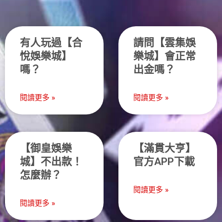
有人玩過【合
請問【雲集娛
悅娛樂城】
樂城】會正常
嗎？
出金嗎？
閱讀更多 »
閱讀更多 »
【御皇娛樂
【滿貫大亨】
城】不出款！
官方APP下載
怎麼辦？
閱讀更多 »
閱讀更多 »