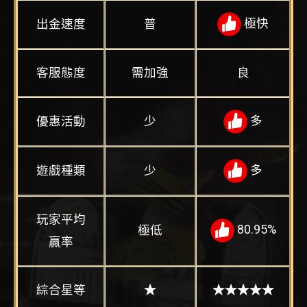
極快
出金速度
普
客服態度
需加強
良
多
優惠活動
少
多
遊戲種類
少
玩家平均
80.95%
極低
贏率
綜合星等
★
★★★★★