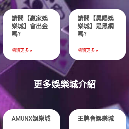
請問【贏家娛
請問【昊陽娛
樂城】會出金
樂城】是黑網
嗎?
嗎?
閱讀更多 »
閱讀更多 »
更多娛樂城介紹
AMUNX娛樂城
王牌會娛樂城