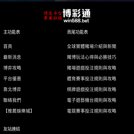
主功能表
頁尾功能表
首頁
全球實體賭場介紹與新聞
最新消息
賭博玩法心得與必勝技巧
博弈攻略
賭場遊戲投注規則與攻略
平台優惠
體育賽事投注規則與攻略
靠北博弈
棋牌遊戲投注規則與攻略
聯絡我們
電子遊藝機台規則與攻略
【推薦娛樂城】
電競賽事投注規則與攻略
友站連結