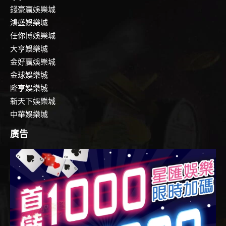
錢豪贏娛樂城
鴻盛娛樂城
任你博娛樂城
大亨娛樂城
金好贏娛樂城
金球娛樂城
隆亨娛樂城
新天下娛樂城
中華娛樂城
廣告