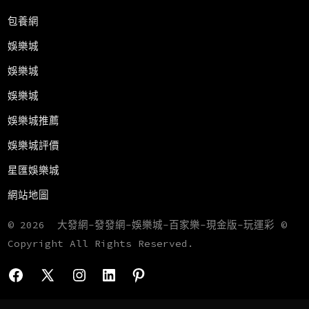
包養網
娛樂城
娛樂城
娛樂城
娛樂城推薦
娛樂城評價
星匯娛樂城
網站地圖
© 2026
大發網-發發網-娛樂城-百家樂-現金版-玩運彩 ©
Copyright All Rights Reserved.