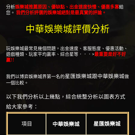
分析
娛樂城推薦原因、優缺點、出金速度快慢、優惠多寡
給
您。
我們分析評價的娛樂城絕對是最真實的評論。
中華娛樂城
評價分析
玩娛樂城最常見幾個問題，出金速度、客服態度、優惠活動、
遊戲種類、玩家平均贏率、綜合星等．．．
>
最重要是好不好
贏!!
星匯娛樂城
跟中華
娛樂城
我們以博弈娛樂城界第一名的
做
一個比較。
以下我們分析以上幾點，綜合統整分析以圖表方式
給大家參考：
項目
星匯娛樂城
中華
娛樂城